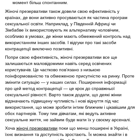
момент більш спонтанним.
Жіночі презервативи також довели свою ефективність у
країнах, де вони активно просуваються як частина програм
сексуальної освіти. Наприклад, у Південній Африці чи
Зімбабве їх використовують як альтернативу чоловічим,
особливо в умовах, де жінки мають обмежений контроль над
використанням інших засобів. І відгуки про такі засоби
контрацепції виключно позитивні.
Попри свою ефективність, жіночі презервативи все ще
залишаються маловідомими навіть серед освічених
користувачів. Це частково пов’язано з низькою
поінформованістю та обмеженою присутністю на ринку. Проте
змінити ситуацію — у наших силах. Поширення інформації
про цей метод контрацепції — це крок до справжньої
сексуальної рівності. Варто також додати, що деякі жінки
відзначають підвищену чутливість і нові відчуття під час
використання, що може зробити інтим ближчим і цікавішим для
обох партнерів. Тому тим дівчатам, які ведуть активне
сексуальне життя, не зайвим буде мати їх у своєму арсеналі.
Хоча
жіночі презервативи
поки що менш поширені в Україні,
їхнє визнання та доступність зростають. Їх можна знайти і в