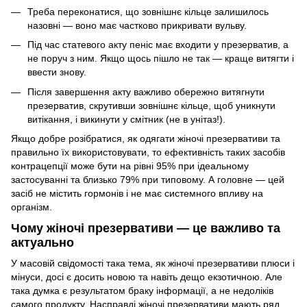
Треба переконатися, що зовнішнє кільце залишилось
назовні — воно має частково прикривати вульву.
Під час статевого акту пеніс має входити у презерватив, а
не поруч з ним. Якщо щось пішло не так — краще витягти і
ввести знову.
Після завершення акту важливо обережно витягнути
презерватив, скрутивши зовнішнє кільце, щоб уникнути
витікання, і викинути у смітник (не в унітаз!).
Якщо добре розібратися, як одягати жіночі презервативи та
правильно їх використовувати, то ефективність таких засобів
контрацепції може бути на рівні 95% при ідеальному
застосуванні та близько 79% при типовому. А головне — цей
засіб не містить гормонів і не має системного впливу на
організм.
Чому жіночі презервативи — це важливо та
актуально
У масовій свідомості така тема, як жіночі презервативи плюси і
мінуси, досі є досить новою та навіть дещо екзотичною. Але
така думка є результатом браку інформації, а не недоліків
самого продукту. Насправді жіночі презервативи мають ряд