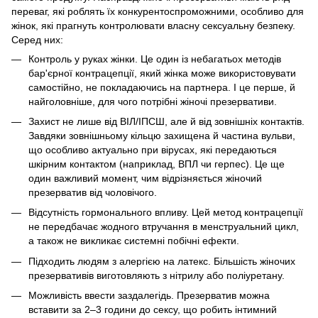
переваг, які роблять їх конкурентоспроможними, особливо для
жінок, які прагнуть контролювати власну сексуальну безпеку.
Серед них:
Контроль у руках жінки. Це один із небагатьох методів
бар'єрної контрацепції, який жінка може використовувати
самостійно, не покладаючись на партнера. І це перше, й
найголовніше, для чого потрібні жіночі презервативи.
Захист не лише від ВІЛ/ІПСШ, але й від зовнішніх контактів.
Завдяки зовнішньому кільцю захищена й частина вульви,
що особливо актуально при вірусах, які передаються
шкірним контактом (наприклад, ВПЛ чи герпес). Це ще
один важливий момент, чим відрізняється жіночий
презерватив від чоловічого.
Відсутність гормонального впливу. Цей метод контрацепції
не передбачає жодного втручання в менструальний цикл,
а також не викликає системні побічні ефекти.
Підходить людям з алергією на латекс. Більшість жіночих
презервативів виготовляють з нітрилу або поліуретану.
Можливість ввести заздалегідь. Презерватив можна
вставити за 2–3 години до сексу, що робить інтимний