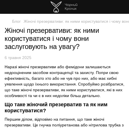
Блог
Жіночі презервативи: як ними користуватися і чому вон
Жіночі презервативи: як ними
користуватися і чому вони
заслуговують на увагу?
6 травня 2025
Наразі жіночі презервативи або фемідони залишаються
недооціненим засобом контрацепції та захисту. Попри свою
ефективність, багато хто або не чув про них, або має хибні
уявлення щодо їхнього використання. Спробуймо розібратися,
що таке жіночі презервативи, як ними користуватися, які в них
особливості та чи є в них недоліки більш детально.
Що таке жіночий презерватив та як ним
користуватися?
Першим ділом, відповімо на питання, що таке жіночі
презервативи. Це гнучка поліуретанова або нітрилова трубка з