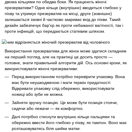
двома кільцями по обидва боки. Як працюють жіночі
презервативи? Одне кільце (внутрішнє) вводиться глибоко у
піхву та утримує презерватив на місці, друге (зовнішнє)
залишається ззовні й частково закриває вхід до піхви. Такий
дизайн забезпечує бар'єр як проти небажаної вагітності, так і
проти інфекцій, що передаються статевим шляхом.
Використання презерватива для жінок може здатися складним
на перший погляд, але на практиці це досить просто —
головне, знати правильний алгоритм дій. Ось основні кроки, як
використовувати жіночі презервативи:
Перед використанням потрібно перевірити упаковку. Вона
має бути неушкодженою і мати термін придатності.
Відкривати упаковку слід обережно, використовувати
ножиці або зуби не можна.
Зайняти зручну позицію. Це може бути позиція стоячи,
сидячи або лежачи — як комфортно.
Далі потрібно стиснути внутрішнє кільце пальцями та
обережно ввести його глибоко у піхву, як тампон. Воно має
розташовуватись біля шийки матки.