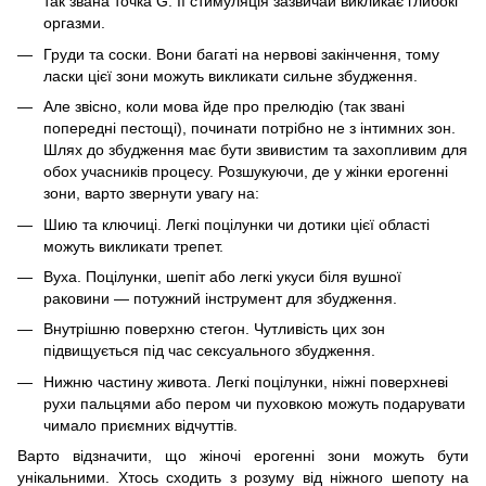
так звана точка G. Її стимуляція зазвичай викликає глибокі
оргазми.
Груди та соски. Вони багаті на нервові закінчення, тому
ласки цієї зони можуть викликати сильне збудження.
Але звісно, коли мова йде про прелюдію (так звані
попередні пестощі), починати потрібно не з інтимних зон.
Шлях до збудження має бути звивистим та захопливим для
обох учасників процесу. Розшукуючи, де у жінки ерогенні
зони, варто звернути увагу на:
Шию та ключиці. Легкі поцілунки чи дотики цієї області
можуть викликати трепет.
Вуха. Поцілунки, шепіт або легкі укуси біля вушної
раковини — потужний інструмент для збудження.
Внутрішню поверхню стегон. Чутливість цих зон
підвищується під час сексуального збудження.
Нижню частину живота. Легкі поцілунки, ніжні поверхневі
рухи пальцями або пером чи пуховкою можуть подарувати
чимало приємних відчуттів.
Варто відзначити, що жіночі ерогенні зони можуть бути
унікальними. Хтось сходить з розуму від ніжного шепоту на