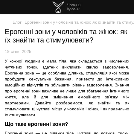
Блог
Ерогенні зони у чоловіків та жінок: як їх знайти та сти
Ерогенні зони у чоловіків та жінок: як
їх знайти та стимулювати?
19 січня 2025
У кожної людини є мапа тіла, яка складається з численних
чутливих точок, здатних викликати хвилю задоволення.
Ерогенна зона — це особлива ділянка, стимуляція якої може
пробудити сексуальне бажання, привести до інтенсивних
емоційних відчуттів та збільшити рівень задоволення. Знання
про ерогенні зони важливе не лише для збагачення інтимного
життя, але й для зміцнення емоційного зв’язку між
партнерами. Давайте розберемося, як знайти та як
стимулювати ці чутливі місця у чоловіків і жінок, і як правильно
їх стимулювати.
Що таке ерогенні зони?
Ерогенні зони — це ділянки тіла, чутливі до дотиків, тиску,