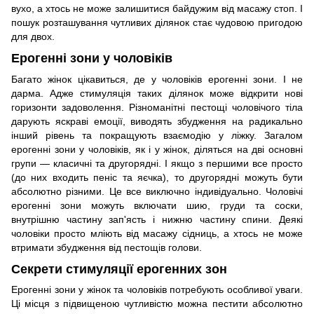
вухо, а хтось не може залишитися байдужим від масажу стоп. І
пошук розташування чутливих ділянок стає чудовою пригодою
для двох.
Ерогенні зони у чоловіків
Багато жінок цікавиться, де у чоловіків ерогенні зони. І не
дарма. Адже стимуляція таких ділянок може відкрити нові
горизонти задоволення. Різноманітні пестощі чоловічого тіла
дарують яскраві емоції, виводять збудження на радикально
інший рівень та покращують взаємодію у ліжку. Загалом
ерогенні зони у чоловіків, як і у жінок, діляться на дві основні
групи — класичні та другорядні. І якщо з першими все просто
(до них входить пеніс та яєчка), то другорядні можуть бути
абсолютно різними. Це все виключно індивідуально. Чоловічі
ерогенні зони можуть включати шию, груди та соски,
внутрішню частину зап'ясть і нижню частину спини. Деякі
чоловіки просто мліють від масажу сідниць, а хтось не може
втримати збудження від пестощів голови.
Секрети стимуляції ерогенних зон
Ерогенні зони у жінок та чоловіків потребують особливої уваги.
Ці місця з підвищеною чутливістю можна пестити абсолютно