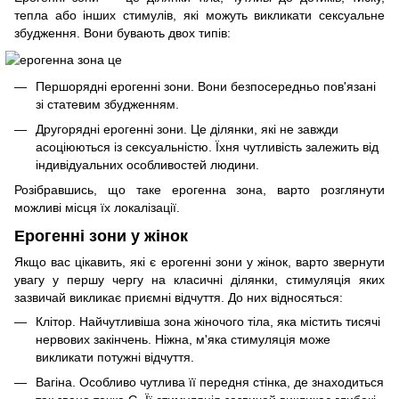
тепла або інших стимулів, які можуть викликати сексуальне
збудження. Вони бувають двох типів:
Першорядні ерогенні зони. Вони безпосередньо пов'язані
зі статевим збудженням.
Другорядні ерогенні зони. Це ділянки, які не завжди
асоціюються із сексуальністю. Їхня чутливість залежить від
індивідуальних особливостей людини.
Розібравшись, що таке ерогенна зона, варто розглянути
можливі місця їх локалізації.
Ерогенні зони у жінок
Якщо вас цікавить, які є ерогенні зони у жінок, варто звернути
увагу у першу чергу на класичні ділянки, стимуляція яких
зазвичай викликає приємні відчуття. До них відносяться:
Клітор. Найчутливіша зона жіночого тіла, яка містить тисячі
нервових закінчень. Ніжна, м'яка стимуляція може
викликати потужні відчуття.
Вагіна. Особливо чутлива її передня стінка, де знаходиться