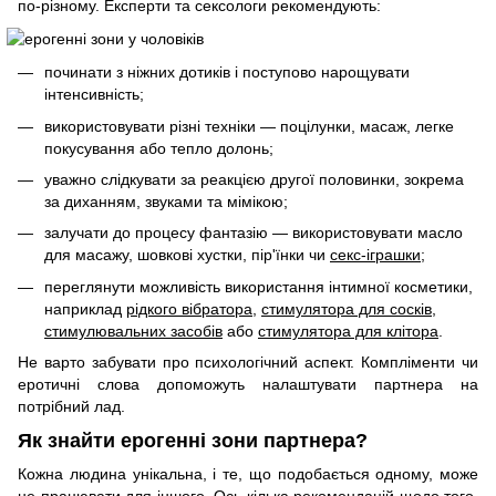
по-різному. Експерти та сексологи рекомендують:
починати з ніжних дотиків і поступово нарощувати
інтенсивність;
використовувати різні техніки — поцілунки, масаж, легке
покусування або тепло долонь;
уважно слідкувати за реакцією другої половинки, зокрема
за диханням, звуками та мімікою;
залучати до процесу фантазію — використовувати масло
для масажу, шовкові хустки, пір'їнки чи
секс-іграшки
;
переглянути можливість використання інтимної косметики,
наприклад
рідкого вібратора
,
стимулятора для сосків
,
стимулювальних засобів
або
стимулятора для клітора
.
Не варто забувати про психологічний аспект. Компліменти чи
еротичні слова допоможуть налаштувати партнера на
потрібний лад.
Як знайти ерогенні зони партнера?
Кожна людина унікальна, і те, що подобається одному, може
не працювати для іншого. Ось кілька рекомендацій щодо того,