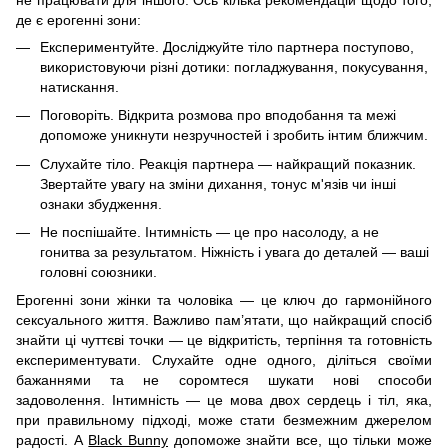
де є ерогенні зони:
Експериментуйте. Досліджуйте тіло партнера поступово,
використовуючи різні дотики: погладжування, покусування,
натискання.
Поговоріть. Відкрита розмова про вподобання та межі
допоможе уникнути незручностей і зробить інтим ближчим.
Слухайте тіло. Реакція партнера — найкращий показник.
Звертайте увагу на зміни дихання, тонус м'язів чи інші
ознаки збудження.
Не поспішайте. Інтимність — це про насолоду, а не
гонитва за результатом. Ніжність і увага до деталей — ваші
головні союзники.
Ерогенні зони жінки та чоловіка — це ключ до гармонійного
сексуального життя. Важливо пам’ятати, що найкращий спосіб
знайти ці чуттєві точки — це відкритість, терпіння та готовність
експериментувати. Слухайте одне одного, діліться своїми
бажаннями та не соромтеся шукати нові способи
задоволення. Інтимність — це мова двох сердець і тіл, яка,
при правильному підході, може стати безмежним джерелом
радості. А
Black Bunny
допоможе знайти все, що тільки може