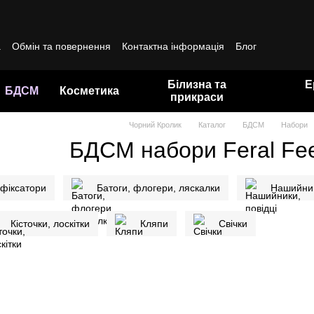
а
Обмін та повернення
Контактна інформація
Блог
да користувача
Білизна та
Е
БДСМ
Косметика
прикраси
Чорний Кролик
Каталог
БДСМ
Набори
БДСМ набори Feral Fee
 фіксатори
Батоги, флогери, ляскалки
Нашийник
Кісточки, лоскітки
Кляпи
Свічки