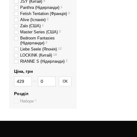
JSY (Китай)
4
Panthra (Нідерланди)
1
Fetish Tentation (Франція)
2
Alive (Іспанія)
2
Zalo (США)
1
Master Series (США)
2
Bedroom Fantasies
(Нідерланди)
2
Liebe Seele (Японія)
12
LOCKINK (Китай)
18
RIANNE S (Нідерланди)
2
Ціна, грн
Від Ціна, грн
До Ціна, грн
ОК
Розділ
Набори
0