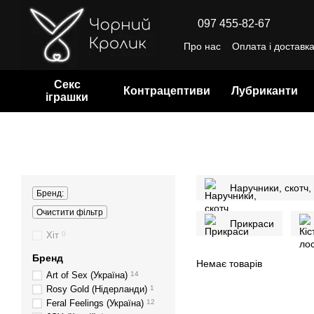
Перейти до основного контенту
097 455-82-67
Про нас
Оплата і доставк
Відгуки про магазин
Уго
Секс
Контрацептиви
Лубриканти
іграшки
Наручники, скотч,
Бренд:
Очистити фільтр
Прикраси
Хіт
0
Бренд
Немає товарів
Art of Sex (Україна)
14
Rosy Gold (Нідерланди)
1
Feral Feelings (Україна)
12