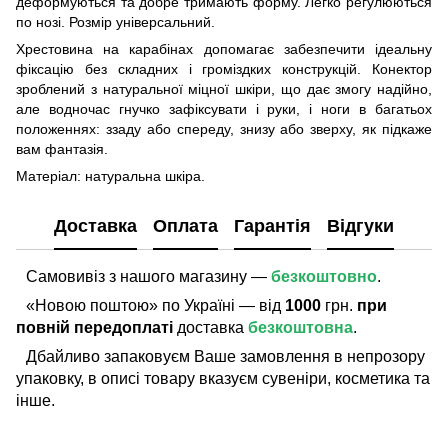
деформуються та добре тримають форму. Легко регулюються
по нозі. Розмір універсальний.
Хрестовина на карабінах допомагає забезпечити ідеальну
фіксацію без складних і громіздких конструкцій. Конектор
зроблений з натуральної міцної шкіри, що дає змогу надійно,
але водночас гнучко зафіксувати і руки, і ноги в багатьох
положеннях: ззаду або спереду, знизу або зверху, як підкаже
вам фантазія.
Матеріал: натуральна шкіра.
Доставка
Оплата
Гарантія
Відгуки
Самовивіз з нашого магазину —
безкоштовно
.
«Новою поштою» по Україні — від
1000
грн.
при
повній передоплаті
доставка
безкоштовна
.
Дбайливо запаковуєм Ваше замовлення в непрозору
упаковку, в описі товару вказуєм сувеніри, косметика та
інше.