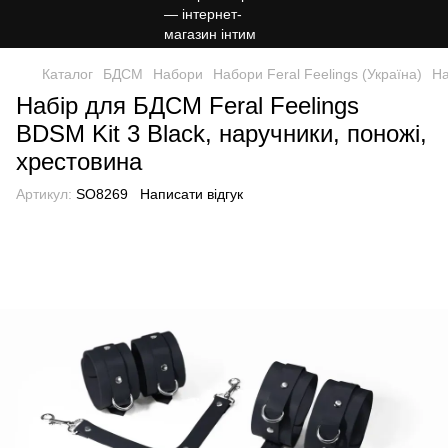
Каталог
БДСМ
Набори
Набори Feral Feelings (Україна)
На
Набір для БДСМ Feral Feelings
BDSM Kit 3 Black, наручники, поножі,
хрестовина
Артикул:
SO8269
Написати відгук