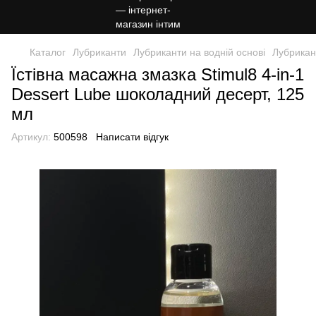
Каталог
Лубриканти
Лубриканти на водній основі
Лубрикант
Їстівна масажна змазка Stimul8 4-in-1
Dessert Lube шоколадний десерт, 125
мл
Артикул:
500598
Написати відгук