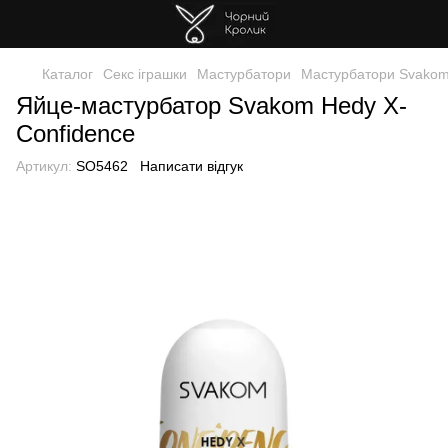
Каталог
Секс іграшки
Мастурбатори
Мастурбатори Svako
Яйце-мастурбатор Svakom Hedy X-
Confidence
Артикул:
SO5462
Написати відгук