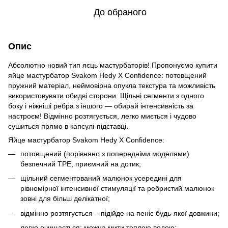
До обраного
Опис
Абсолютно новий тип яєць мастурбаторів! Пропонуємо купити
яйце мастурбатор Svakom Hedy X Confidence: потовщений
пружний матеріал, неймовірна опукла текстура та можливість
використовувати обидві сторони. Щільні сегменти з одного
боку і ніжніші ребра з іншого — обирай інтенсивність за
настроєм! Відмінно розтягується, легко миється і чудово
сушиться прямо в капсулі-підставці.
Яйце мастурбатор Svakom Hedy X Confidence:
потовщений (порівняно з попередніми моделями)
безпечний TPE, приємний на дотик;
щільний сегментований малюнок усередині для
рівномірної інтенсивної стимуляції та ребристий малюнок
зовні для більш делікатної;
відмінно розтягується – підійде на пеніс будь-якої довжини;
легко очищається: можна мити теплою водою;