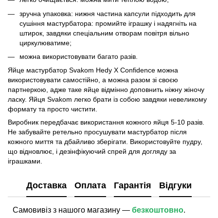
зручна упаковка: нижня частина капсули підходить для
сушіння мастурбатора: промийте іграшку і надягніть на
штирок, завдяки спеціальним отворам повітря вільно
циркулюватиме;
можна використовувати багато разів.
Яйце мастурбатор Svakom Hedy Х Confidence можна
використовувати самостійно, а можна разом зі своєю
партнеркою, адже таке яйце відмінно доповнить ніжну жіночу
ласку. Яйця Svakom легко брати із собою завдяки невеликому
формату та просто чистити.
Виробник передбачає використання кожного яйця 5-10 разів.
Не забувайте ретельно просушувати мастурбатор після
кожного миття та дбайливо зберігати. Використовуйте пудру,
що відновлює, і дезінфікуючий спрей для догляду за
іграшками.
Доставка
Оплата
Гарантія
Відгуки
Самовивіз з нашого магазину —
безкоштовно
.