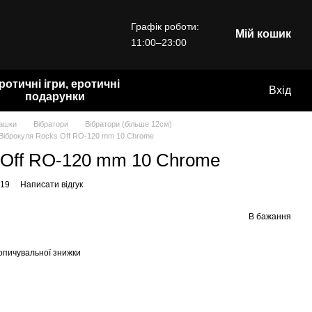
Графік роботи:
Мій кошик
11:00–23:00
ротичні ігри, еротичні
Вхід
подарунки
рашки
Вібратори
Вібратори (більше 12см)
Віброкуля Rocks Off RO-120 mm 10 Chrome
 Off RO-120 mm 10 Chrome
019
Написати відгук
В бажання
опичувальної знижки