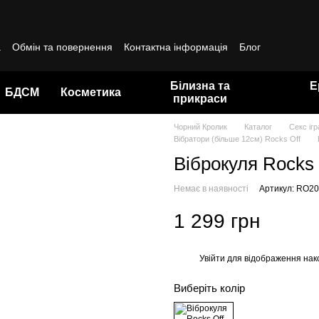
а
Обмін та повернення
Контактна інформація
Блог
да користувача
Білизна та
Е
БДСМ
Косметика
прикраси
Чорний Кролик
Каталог
Секс іг
Вібратори (більше 12см) Rocks Off
Віброкуля Rocks
Немає в наявності
Артикул: RO2
1 299 грн
Увійти
для відображення нак
%
Виберіть колір