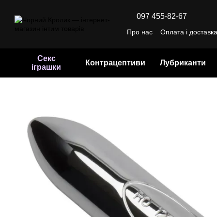
Перейти до основного контенту
097 455-82-67
Про нас
Оплата і доставк
Відгуки про магазин
Уго
Секс
Контрацептиви
Лубриканти
іграшки