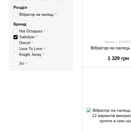
Розділ
Вібратор на палець
9
Бренд
Hot Octopuss
1
Satisfyer
9
Артикул: SO4651
Dorcel
2
Вібратор на палець 
Love To Love
4
Knight Jenay
1
1 329 грн
Хіт
3