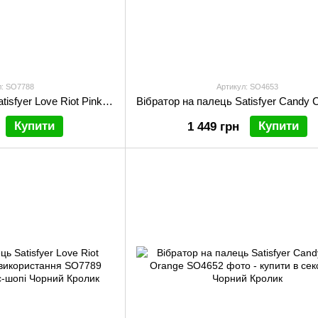
л: SO7788
Артикул: SO4653
Вібратор на палець Satisfyer Love Riot Pink, 12 варіантів використання
Купити
Купити
1 449 грн