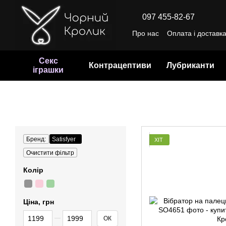
Перейти до основного контенту
097 455-82-67
Про нас
Оплата і доставк
Відгуки про магазин
Уго
Секс
Контрацептиви
Лубриканти
іграшки
Бренд:
Satisfyer
ХІТ
Очистити фільтр
Колір
Ціна, грн
Від Ціна, грн
До Ціна, грн
ОК