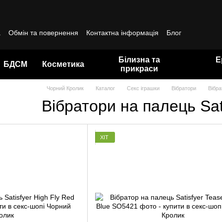
а
Обмін та повернення
Контактна інформація
Блог
да користувача
Білизна та
Е
БДСМ
Косметика
прикраси
Чорний Кролик
Каталог
Секс іграшки
Вібратори
Вібра
Вібратори на палець Sat
ХІТ