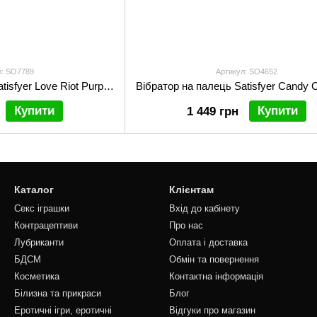
л: SO7789
Артикул: SO4652
Вібратор на палець Satisfyer Love Riot Purple, 12 варіантів використання
Купити
Купити
1 449 грн
Каталог
Клієнтам
Секс іграшки
Вхід до кабінету
Контрацептиви
Про нас
Лубриканти
Оплата і доставка
БДСМ
Обмін та повернення
Косметика
Контактна інформація
Білизна та прикраси
Блог
Еротичні ігри, еротичні
Відгуки про магазин