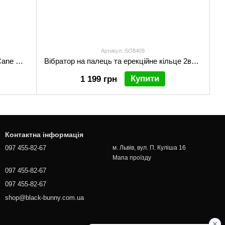
Артикул: SO8409
Вібратор на палець Satisfyer Candy Cane Orange
Вібратор на палець та ерекційне кільце 2в1 Satisfyer Perfect Pair 3
Купити
1 199 грн
Контактна інформація
097 455-82-67
м. Львів, вул. П. Куліша 16
Мапа проїзду
097 455-82-67
097 455-82-67
shop@black-bunny.com.ua