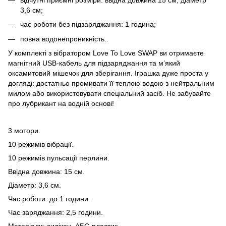
3,6 см;
час роботи без підзаряджання: 1 година;
повна водонепроникність..
У комплекті з вібратором Love To Love SWAP ви отримаєте
магнітний USB-кабель для підзаряджання та м’який
оксамитовий мішечок для зберігання. Іграшка дуже проста у
догляді: достатньо промивати її теплою водою з нейтральним
милом або використовувати спеціальний засіб. Не забувайте
про лубрикант на водній основі!
3 мотори.
10 режимів вібрації.
10 режимів пульсації перлини.
Ввідна довжина: 15 см.
Діаметр: 3,6 см.
Час роботи: до 1 години.
Час заряджання: 2,5 години.
Матеріали: силікон, АБС-пластик.