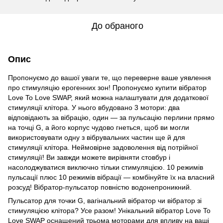
До обраного
Опис
Пропонуємо до вашої уваги те, що переверне ваше уявлення
про стимуляцію ерогенних зон! Пропонуємо купити вібратор
Love To Love SWAP, який можна налаштувати для додаткової
стимуляції клітора. У нього вбудовано 3 мотори: два
відповідають за вібрацію, один — за пульсацію перлини прямо
на точці G, а його корпус чудово гнеться, щоб ви могли
використовувати одну з вібрувальних частин ще й для
стимуляції клітора. Неймовірне задоволення від потрійної
стимуляції! Ви завжди можете вирівняти стовбур і
насолоджуватися виключно тільки стимуляцією. 10 режимів
пульсації плюс 10 режимів вібрації — комбінуйте їх на власний
розсуд! Вібратор-пульсатор повністю водонепроникний.
Пульсатор для точки G, вагінальний вібратор чи вібратор зі
стимуляцією клітора? Усе разом! Унікальний вібратор Love To
Love SWAP оснащений трьома моторами для впливу на ваші