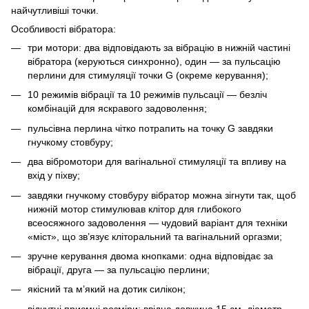
найчутливіші точки.
Особливості вібратора:
три мотори: два відповідають за вібрацію в нижній частині
вібратора (керуються синхронно), один — за пульсацію
перлини для стимуляції точки G (окреме керування);
10 режимів вібрації та 10 режимів пульсації — безліч
комбінацій для яскравого задоволення;
пульсівна перлина чітко потрапить на точку G завдяки
гнучкому стовбуру;
два вібромотори для вагінальної стимуляції та впливу на
вхід у піхву;
завдяки гнучкому стовбуру вібратор можна зігнути так, щоб
нижній мотор стимулював клітор для глибокого
всеосяжного задоволення — чудовий варіант для техніки
«міст», що зв’язує кліторальний та вагінальний оргазми;
зручне керування двома кнопками: одна відповідає за
вібрації, друга — за пульсацію перлини;
якісний та м’який на дотик силікон;
відчутні приємні розміри: ввідна довжина 15 см, діаметр