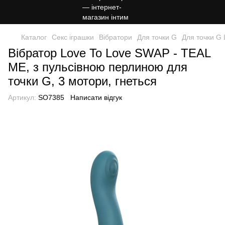
Каталог
Секс іграшки
Вібратори
Для точки G
Для точки G 
Вібратор Love To Love SWAP - TEAL
ME, з пульсівною перлиною для
точки G, 3 мотори, гнеться
Артикул:
SO7385
Написати відгук