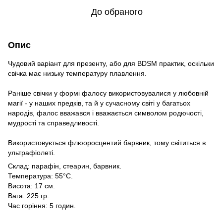
До обраного
Опис
Чудовий варіант для презенту, або для BDSM практик, оскільки
свічка має низьку температуру плавлення.
Раніше свічки у формі фалосу використовувалися у любовній
магії - у наших предків, та й у сучасному світі у багатьох
народів, фалос вважався і вважається символом родючості,
мудрості та справедливості.
Використовується флюоросцентий барвник, тому світиться в
ультрафіолеті.
Cклад: парафін, стеарин, барвник.
Температура: 55°C.
Висота: 17 см.
Вага: 225 гр.
Час горіння: 5 годин.