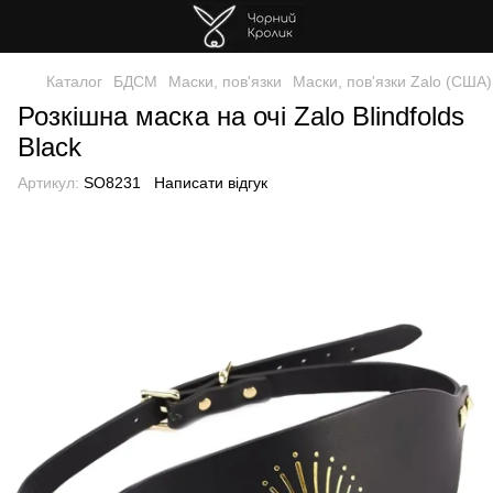
Каталог
БДСМ
Маски, пов'язки
Маски, пов'язки Zalo (США)
Розкішна маска на очі Zalo Blindfolds
Black
Артикул:
SO8231
Написати відгук