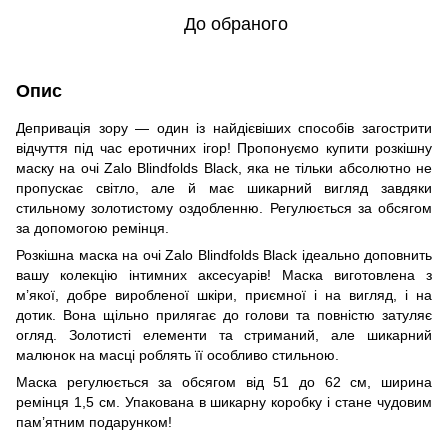
До обраного
Опис
Депривація зору — один із найдієвіших способів загострити
відчуття під час еротичних ігор! Пропонуємо купити розкішну
маску на очі Zalo Blindfolds Black, яка не тільки абсолютно не
пропускає світло, але й має шикарний вигляд завдяки
стильному золотистому оздобленню. Регулюється за обсягом
за допомогою ремінця.
Розкішна маска на очі Zalo Blindfolds Black ідеально доповнить
вашу колекцію інтимних аксесуарів! Маска виготовлена з
м’якої, добре виробленої шкіри, приємної і на вигляд, і на
дотик. Вона щільно прилягає до голови та повністю затуляє
огляд. Золотисті елементи та стриманий, але шикарний
малюнок на масці роблять її особливо стильною.
Маска регулюється за обсягом від 51 до 62 см, ширина
ремінця 1,5 см. Упакована в шикарну коробку і стане чудовим
пам’ятним подарунком!