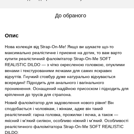
До обраного
Опис
Нова колекція від Strap-On-Me! Якщо ви шукаєте що-то
максимально реалістичне і приємне на дотик, то вам варто
купити реалістичний фалоімітатор Strap-On-Me SOFT
REALISTIC DILDO — з чітко окресленою головкою, опуклими
венами і текстурованими яєчками для самих яскравих
відчуттів. Гнучкий стовбур дуже натурально відчувається
всередині! Підходить для анального і вагінального
проникнення. Оснащений надійною присоском і підходить для
кріплення до трусів для страпона.
Новий фалоімітатор для задоволення нового рівня! Він
сподобається і чоловікам, і жінкам, адже він такий
реалістичний: гарна головка, прожилки і яєчка, а також —
якісний і м'який силікон, особливо ніжний і м'який. Особливості
реалістичного фалоімітатора Strap-On-Me SOFT REALISTIC
DILDO: