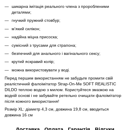
шикарна імітація реального члена з проробленими
деталями;
гнучкий пружний стовбур;
м'який силікон;
надійна міцна присоска;
сумісний з трусами для страпона;
безпечний для анального і вагінального сексу;
крутий яскравий колір;
можна використовувати у воді.
Перед першим використанням не забудьте промити свій
реалістичний фалоімітатор Strap-On-Me SOFT REALISTIC
DILDO теплою водою з милом. Користуйтеся змазкою на
водній основі і не забувайте ретельно очищати фалоімітатор
після кожного використання!
Розмір XL: діаметр 4,3 см, довжина 19,8 см, вводиться
довжина 16 см
Доставка
Оплата
Гарантія
Відгуки