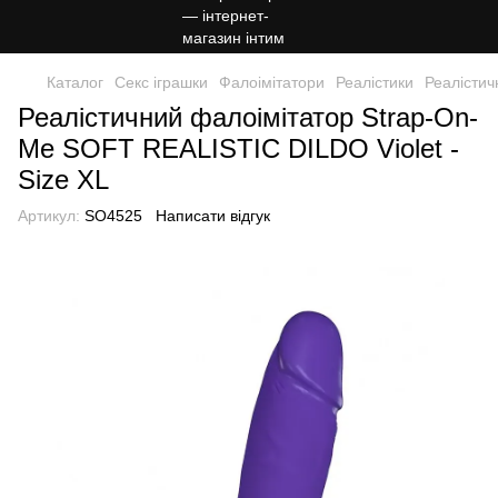
Каталог
Секс іграшки
Фалоімітатори
Реалістики
Реалістич
Реалістичний фалоімітатор Strap-On-
Me SOFT REALISTIC DILDO Violet -
Size XL
Артикул:
SO4525
Написати відгук