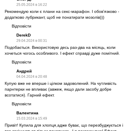
25.05.2024 в 16:22
Рекомендую коли є плани на секс-марафон. І обов'язково -
додатково лубрикант, щоб не понатирати мозолів)))
Відповісти
DerekD
29.04.2024 в 00:31
Подобається. Використовую десь раз-два на місяць, коли
хочеться чогось особливого. І ефект справді дуже помітний.
Відповісти
Андрей
04.04.2024 в 20:48
Купую вже не вперше і цілком задоволений. На чутливість
парнтерки не впливає (авжеж, якщо дали засобу добре
всотатися). Гарний ефект.
Відповісти
Валентина
15.03.2024 в 15:49
Привіт! Купила для хлопця,адже буває, що перезбуджується і
все закінчується тільки почавшись. І я рекомендую! Ефект