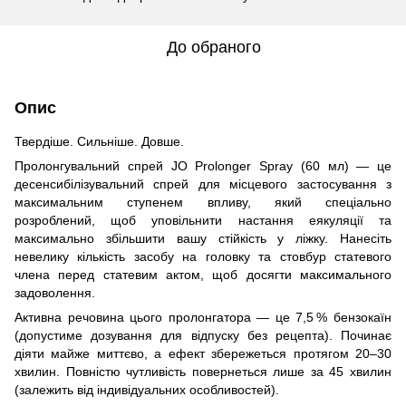
До обраного
Опис
Твердіше. Сильніше. Довше.
Пролонгувальний спрей JO Prolonger Spray (60 мл) — це
десенсибілізувальний спрей для місцевого застосування з
максимальним ступенем впливу, який спеціально
розроблений, щоб уповільнити настання еякуляції та
максимально збільшити вашу стійкість у ліжку. Нанесіть
невелику кількість засобу на головку та стовбур статевого
члена перед статевим актом, щоб досягти максимального
задоволення.
Активна речовина цього пролонгатора — це 7,5 % бензокаїн
(допустиме дозування для відпуску без рецепта). Починає
діяти майже миттєво, а ефект збережеться протягом 20–30
хвилин. Повністю чутливість повернеться лише за 45 хвилин
(залежить від індивідуальних особливостей).