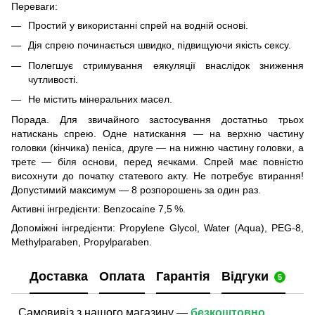
Переваги:
Простий у використанні спрей на водній основі.
Дія спрею починається швидко, підвищуючи якість сексу.
Полегшує стримування еякуляції внаслідок зниження
чутливості.
Не містить мінеральних масел.
Порада. Для звичайного застосування достатньо трьох
натискань спрею. Одне натискання — на верхню частину
головки (кінчика) пеніса, друге — на нижню частину головки, а
третє — біля основи, перед яєчками. Спрей має повністю
висохнути до початку статевого акту. Не потребує втирання!
Допустимий максимум — 8 розпорошень за один раз.
Активні інгредієнти: Benzocaine 7,5 %.
Допоміжні інгредієнти: Propylene Glycol, Water (Aqua), PEG-8,
Methylparaben, Propylparaben.
Доставка
Оплата
Гарантія
Відгуки
5
Самовивіз з нашого магазину —
безкоштовно
.