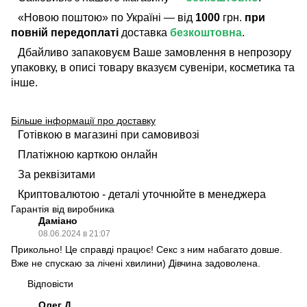
«Новою поштою» по Україні — від
1000
грн.
при
повній передоплаті
доставка
безкоштовна
.
Дбайливо запаковуєм Ваше замовлення в непрозору
упаковку, в описі товару вказуєм сувеніри, косметика та
інше.
Більше інформації про доставку
Готівкою в магазині при самовивозі
Платіжною карткою онлайн
За реквізитами
Криптовалютою - деталі уточнюйте в менеджера
Гарантія від виробника
Даміано
08.06.2024 в 21:07
Прикольно! Це справді працює! Секс з ним набагато довше.
Вже не спускаю за лічені хвилини) Дівчина задоволена.
Відповісти
Олег Д.