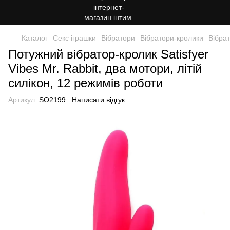
Каталог
Секс іграшки
Вібратори
Вібратори-кролики
Вібрат
Потужний вібратор-кролик Satisfyer
Vibes Mr. Rabbit, два мотори, літій
силікон, 12 режимів роботи
Артикул:
SO2199
Написати відгук