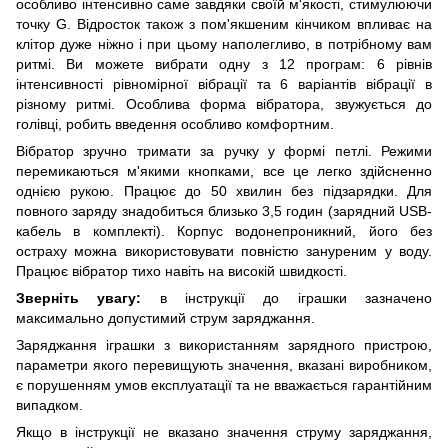
особливо інтенсивно саме завдяки своїй м'якості, стимулюючи
точку G. Відросток також з пом'якшеним кінчиком впливає на
клітор дуже ніжно і при цьому наполегливо, в потрібному вам
ритмі. Ви можете вибрати одну з 12 програм: 6 рівнів
інтенсивності рівномірної вібрації та 6 варіантів вібрації в
різному ритмі. Особлива форма вібратора, звужується до
голівці, робить введення особливо комфортним.
Вібратор зручно тримати за ручку у формі петлі. Режими
перемикаються м'якими кнопками, все це легко здійсненно
однією рукою. Працює до 50 хвилин без підзарядки. Для
повного заряду знадобиться близько 3,5 годин (зарядний USB-
кабель в комплекті). Корпус водонепроникний, його без
остраху можна використовувати повністю зануреним у воду.
Працює вібратор тихо навіть на високій швидкості.
Зверніть увагу:
в інструкції до іграшки зазначено
максимально допустимий струм заряджання.
Заряджання іграшки з використанням зарядного пристрою,
параметри якого перевищують значення, вказані виробником,
є порушенням умов експлуатації та не вважається гарантійним
випадком.
Якщо в інструкції не вказано значення струму заряджання,