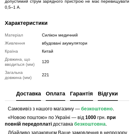
допустимий струм зарядного пристрою не має перевищувати
0,5–1 А.
Характеристики
Матеріал
Силікон медичний
Живлення
вбудовані акумулятори
Країна
Китай
Довжина, що
120
вводиться (мм)
Загальна
221
довжина (мм)
Доставка
Оплата
Гарантія
Відгуки
Самовивіз з нашого магазину —
безкоштовно
.
«Новою поштою» по Україні — від
1000
грн.
при
повній передоплаті
доставка
безкоштовна
.
Дбайливо запаковуєм Ваше замовлення в непрозору