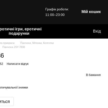
Графік роботи:
Мій кошик
11:00–23:00
ротичні ігри, еротичні
Вхід
подарунки
 та прикраси
Панчохи, Мітенки, Колготки
Панчохи JSY 7836
36
352
Написати відгук
В бажання
опичувальної знижки
иться