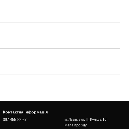
Контактна інформація
097 455-82-67
м. Львів, вул. П. Куліша 16
Мапа проїзду