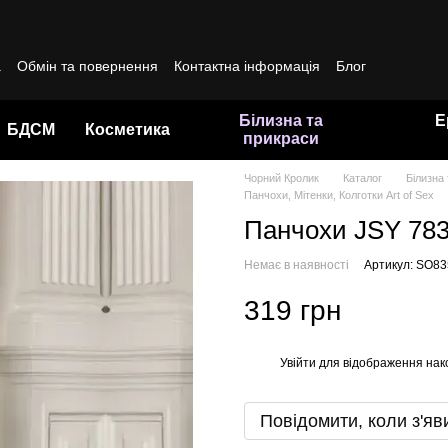
а
Обмін та повернення
Контактна інформація
Блог
да користувача
Білизна та
Е
БДСМ
Косметика
прикраси
Чорний Кролик
Каталог
Білизна
Панчохи, Мітенки, Колготки Art of Sex
Панчохи JSY 78
Немає в наявності
Артикул: SO8
319 грн
Увійти
для відображення нак
%
Повідомити, коли з'яв