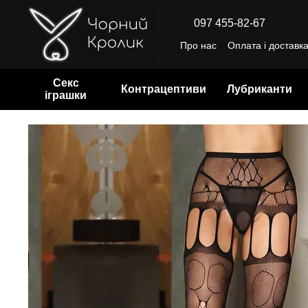
Перейти до основного контенту
097 455-82-67
Про нас
Оплата і доставк
Відгуки про магазин
Уго
Секс
Контрацептиви
Лубриканти
іграшки