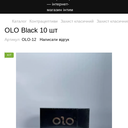
Каталог
Контрацептиви
Захист класичний
Захист класични
OLO Black 10 шт
Артикул:
OLO-12
Написати відгук
ХІТ