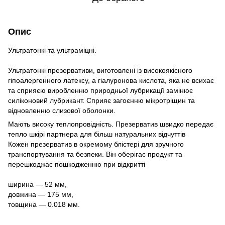
Опис
Ультратонкі та ультраміцні.
Ультратонкі презервативи, виготовлені із високоякісного
гіпоалергенного латексу, а гіалуронова кислота, яка не всихає
та сприяєю виробленню природньої лубрикації замінює
силіконовий лубрикант. Сприяє загоєнню мікротріщин та
відновленню слизової оболонки.
Мають високу теплопровідність. Презерватив швидко передає
тепло шкірі партнера для більш натуральних відчуттів
Кожен презерватив в окремому блістері для зручного
транспортування та безпеки. Він оберігає продукт та
перешкоджає пошкодженню при відкритті
ширина — 52 мм,
довжина — 175 мм,
товщина — 0.018 мм.