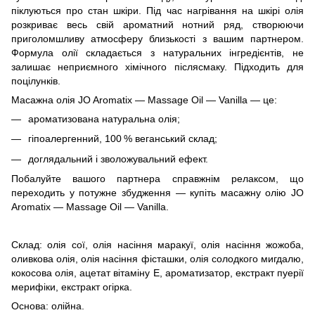
піклуються про стан шкіри. Під час нагрівання на шкірі олія
розкриває весь свій ароматний нотний ряд, створюючи
приголомшливу атмосферу близькості з вашим партнером.
Формула олії складається з натуральних інгредієнтів, не
залишає неприємного хімічного післясмаку. Підходить для
поцілунків.
Масажна олія JO Aromatix — Massage Oil — Vanilla — це:
ароматизована натуральна олія;
гіпоалергенний, 100 % веганський склад;
доглядальний і зволожувальний ефект.
Побалуйте вашого партнера справжнім релаксом, що
переходить у потужне збудження — купіть масажну олію JO
Aromatix — Massage Oil — Vanilla.
Склад: олія сої, олія насіння маракуї, олія насіння жожоба,
оливкова олія, олія насіння фісташки, олія солодкого мигдалю,
кокосова олія, ацетат вітаміну Е, ароматизатор, екстракт пуерії
мерифіки, екстракт огірка.
Основа: олійна.