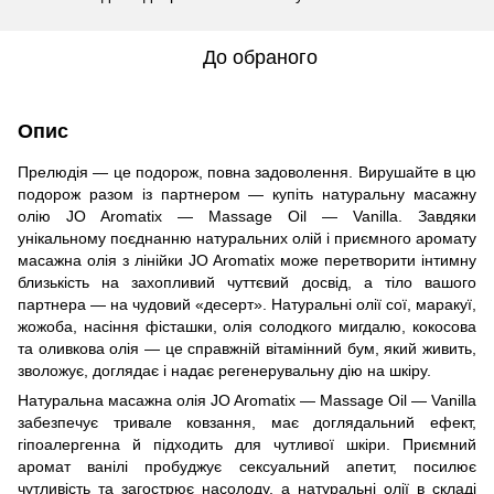
До обраного
Опис
Прелюдія — це подорож, повна задоволення. Вирушайте в цю
подорож разом із партнером — купіть натуральну масажну
олію JO Aromatix — Massage Oil — Vanilla. Завдяки
унікальному поєднанню натуральних олій і приємного аромату
масажна олія з лінійки JO Aromatix може перетворити інтимну
близькість на захопливий чуттєвий досвід, а тіло вашого
партнера — на чудовий «десерт». Натуральні олії сої, маракуї,
жожоба, насіння фісташки, олія солодкого мигдалю, кокосова
та оливкова олія — ​​це справжній вітамінний бум, який живить,
зволожує, доглядає і надає регенерувальну дію на шкіру.
Натуральна масажна олія JO Aromatix — Massage Oil — Vanilla
забезпечує тривале ковзання, має доглядальний ефект,
гіпоалергенна й підходить для чутливої ​​шкіри. Приємний
аромат ванілі пробуджує сексуальний апетит, посилює
чутливість та загострює насолоду, а натуральні олії в складі