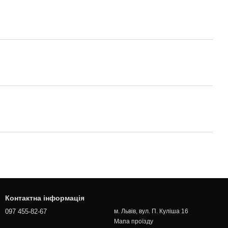
Контактна інформація
097 455-82-67
м. Львів, вул. П. Куліша 16
Мапа проїзду