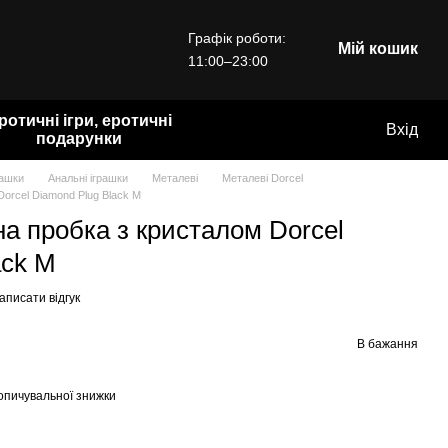
Графік роботи:
Мій кошик
11:00–23:00
ротичні ігри, еротичні
Вхід
подарунки
рашки
Анальні іграшки
Металеві
Металеві Dorcel
orcel Diamond Plug Black M
а пробка з кристалом Dorcel
ack M
аписати відгук
В бажання
опичувальної знижки