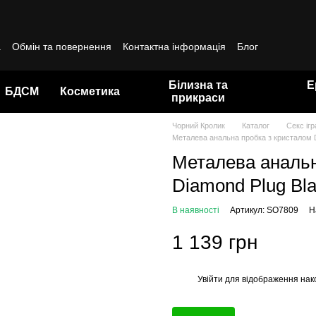
а
Обмін та повернення
Контактна інформація
Блог
да користувача
Білизна та
Е
БДСМ
Косметика
прикраси
Чорний Кролик
Каталог
Секс іг
Металева анальна пробка з кристалом D
Металева анальн
Diamond Plug Bl
В наявності
Артикул: SO7809
Н
1 139 грн
Увійти
для відображення нак
%