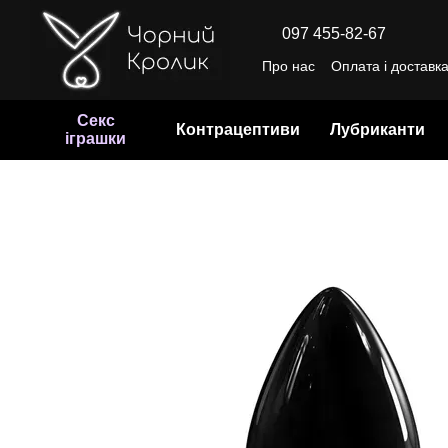
Перейти до основного контенту
097 455-82-67
Про нас
Оплата і доставк
Відгуки про магазин
Уго
Секс
Контрацептиви
Лубриканти
іграшки