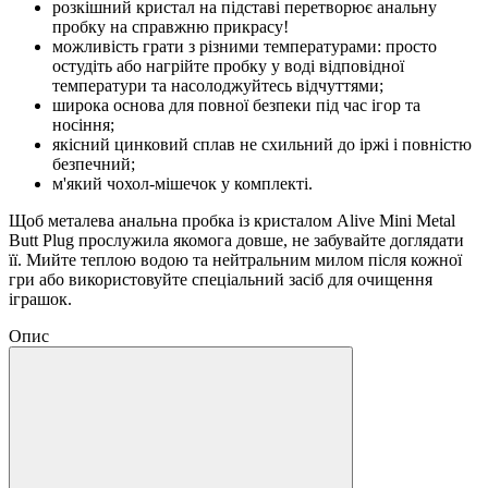
розкішний кристал на підставі перетворює анальну
пробку на справжню прикрасу!
можливість грати з різними температурами: просто
остудіть або нагрійте пробку у воді відповідної
температури та насолоджуйтесь відчуттями;
широка основа для повної безпеки під час ігор та
носіння;
якісний цинковий сплав не схильний до іржі і повністю
безпечний;
м'який чохол-мішечок у комплекті.
Щоб металева анальна пробка із кристалом Alive Mini Metal
Butt Plug прослужила якомога довше, не забувайте доглядати
її. Мийте теплою водою та нейтральним милом після кожної
гри або використовуйте спеціальний засіб для очищення
іграшок.
Опис