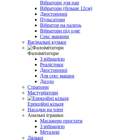
Вібратори для пар
Вібратори (більше 12см)
Двосторонні
Пульсатори
Вібратор на палець
Вібратори під одяг
Секс машини
Вагінальні кульки
Фалоімітатори
З вібрацією
Реалістики
Двосторонні
Для секс машин
Дилдо
Страпони
Мастурбатори
Ерекційні кільця
Насадки на член
Анальні іграшки
Масажери простати
З вібрацією
Металеві
Ляльки