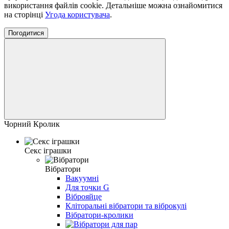
використання файлів cookie. Детальніше можна ознайомитися
на сторінці
Угода користувача
.
Погодитися
Чорний Кролик
Секс іграшки
Вібратори
Вакуумні
Для точки G
Віброяйце
Кліторальні вібратори та віброкулі
Вібратори-кролики