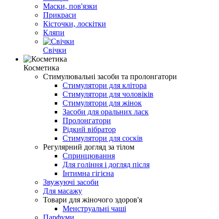
Маски, пов'язки
Прикраси
Кісточки, лоскітки
Кляпи
Свічки
Косметика
Стимулювальні засоби та пролонгатори
Стимулятори для клітора
Стимулятори для чоловіків
Стимулятори для жінок
Засоби для оральних ласк
Пролонгатори
Рідкий вібратор
Стимулятори для сосків
Регулярний догляд за тілом
Спринцювання
Для гоління і догляд після
Інтимна гігієна
Звужуючі засоби
Для масажу
Товари для жіночого здоров'я
Менструальні чаші
Парфуми