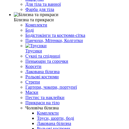
Для тіла та ванної
Фарба для тіла
Білизна та прикраси
Комплекти
Боді
Бодістокінги та костюми-сітка
Панчохи, Мітенки, Колготки
Трусики
Сукні та спідниці
Пеньюари та сорочки
Корсети
Лакована білизна
Рольові костюми
Стрепи
Гартери, чокери, портупеї
Маски
Пестис та наклейки
Прикраси на тіло
Чоловіча білизна
Комплекти
Труси, шорти, боді
Лакована білизна
Рольові костюми