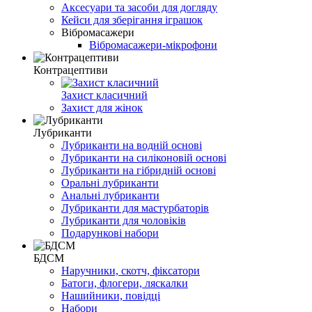
Аксесуари та засоби для догляду
Кейси для зберігання іграшок
Вібромасажери
Вібромасажери-мікрофони
Контрацептиви
Захист класичний
Захист для жінок
Лубриканти
Лубриканти на водній основі
Лубриканти на силіконовій основі
Лубриканти на гібридній основі
Оральні лубриканти
Анальні лубриканти
Лубриканти для мастурбаторів
Лубриканти для чоловіків
Подарункові набори
БДСМ
Наручники, скотч, фіксатори
Батоги, флогери, ляскалки
Нашийники, повідці
Набори