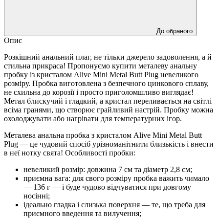
До обраного
Опис
Розкішний анальний плаг, не тільки джерело задоволення, а й
стильна прикраса! Пропонуємо купити металеву анальну
пробку із кристалом Alive Mini Metal Butt Plug невеликого
розміру. Пробка виготовлена ​​з безпечного цинкового сплаву,
не схильна до корозії і просто приголомшливо виглядає!
Метал блискучий і гладкий, а кристал переливається на світлі
всіма гранями, що створює грайливий настрій. Пробку можна
охолоджувати або нагрівати для температурних ігор.
Металева анальна пробка з кристалом Alive Mini Metal Butt
Plug — це чудовий спосіб урізноманітнити близькість і внести
в неї нотку свята! Особливості пробки:
невеликий розмір: довжина 7 см та діаметр 2,8 см;
приємна вага: для свого розміру пробка важить чимало
— 136 г — і буде чудово відчуватися при довгому
носінні;
ідеально гладка і слизька поверхня — те, що треба для
приємного введення та вилучення;