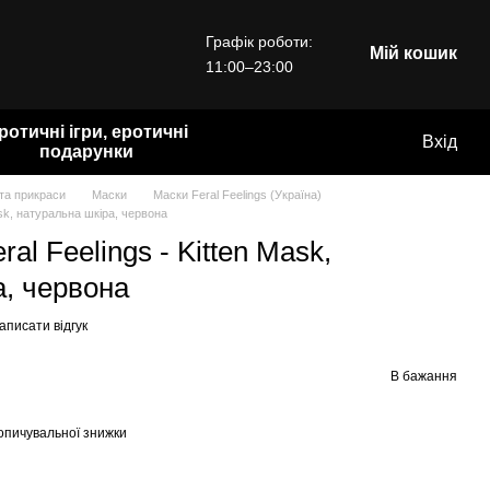
Графік роботи:
Мій кошик
11:00–23:00
ротичні ігри, еротичні
Вхід
подарунки
 та прикраси
Маски
Маски Feral Feelings (Україна)
ask, натуральна шкіра, червона
al Feelings - Kitten Mask,
а, червона
аписати відгук
В бажання
опичувальної знижки