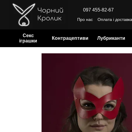
Перейти до основного контенту
097 455-82-67
Про нас
Оплата і доставк
Відгуки про магазин
Уго
Секс
Контрацептиви
Лубриканти
іграшки