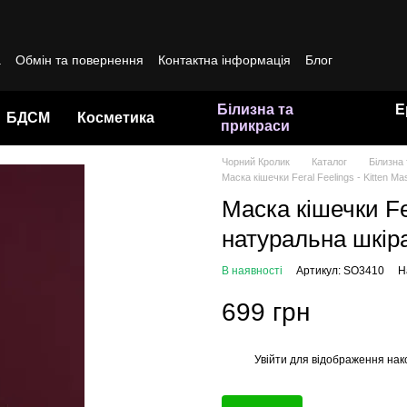
а
Обмін та повернення
Контактна інформація
Блог
да користувача
Білизна та
Е
БДСМ
Косметика
прикраси
Чорний Кролик
Каталог
Білизна
Маска кішечки Feral Feelings - Kitten M
Маска кішечки Fer
натуральна шкір
В наявності
Артикул: SO3410
Н
699 грн
Увійти
для відображення нак
%