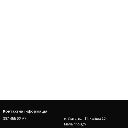
Контактна інформація
097 455-82-67
м. Львів, вул. П. Куліша 16
Мапа проїзду