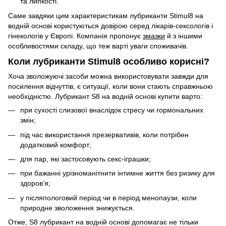
та липкості.
Саме завдяки цим характеристикам лубриканти Stimul8 на
водній основі користуються довірою серед лікарів-сексологів і
гінекологів у Європі. Компанія пропонує
змазки
й з іншими
особливостями складу, що теж варті уваги споживачів.
Коли лубриканти Stimul8 особливо корисні?
Хоча зволожуючі засоби можна використовувати завжди для
посилення відчуттів, є ситуації, коли вони стають справжньою
необхідністю. Лубрикант S8 на водній основі купити варто:
при сухості слизової внаслідок стресу чи гормональних
змін;
під час використання презервативів, коли потрібен
додатковий комфорт;
для пар, які застосовують секс-іграшки;
при бажанні урізноманітнити інтимне життя без ризику для
здоров’я;
у післяпологовий період чи в період менопаузи, коли
природне зволоження знижується.
Отже, S8 лубрикант на водній основі допомагає не тільки