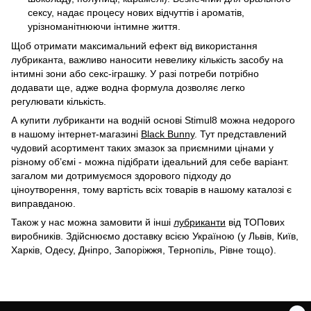
сексу, надає процесу нових відчуттів і ароматів,
урізноманітнюючи інтимне життя.
Щоб отримати максимальний ефект від використання
лубриканта, важливо наносити невелику кількість засобу на
інтимні зони або секс-іграшку. У разі потреби потрібно
додавати ще, адже водна формула дозволяє легко
регулювати кількість.
А купити лубриканти на водній основі Stimul8 можна недорого
в нашому інтернет-магазині
Black Bunny
. Тут представлений
чудовий асортимент таких змазок за приємними цінами у
різному об’ємі - можна підібрати ідеальний для себе варіант.
загалом ми дотримуємося здорового підходу до
ціноутворення, тому вартість всіх товарів в нашому каталозі є
виправданою.
Також у нас можна замовити й інші
лубриканти
від ТОПових
виробників. Здійснюємо доставку всією Україною (у Львів, Київ,
Харків, Одесу, Дніпро, Запоріжжя, Тернопіль, Рівне тощо).