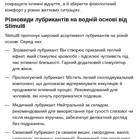
покращити інтимні відчуття, а й зберегти фізіологічний
комфорт у різних життєвих ситуаціях.
Різновиди лубрикантів на водній основі від
Stimul8
Stimul8 пропонує широкий асортимент лубрикантів на різній
основі. Серед них:
Зігріваючий лубрикант. Він створює приємний теплий
ефект, який стимулює кровообіг і підсилює чутливість під
час інтимної близькості. Гарний додатковий стимулятор
для жінок.
Пролонгуючий лубрикант. Містить легкий охолоджувальний
компонент, що допомагає відтермінувати еякуляцію й
продовжити інтимний процес. Рекомендований для
чоловіків, які хочуть протриматися подовше.
Медичний лубрикант. Нейтральний за складом,
рекомендований для використання при сухості слизової чи
після медичних втручань, забезпечує делікатний догляд
без подразнень.
Смаковий лубрикант (зі смаком вишні, смородини, ванілі,
шоколаду, полуниці, карамелі). Безпечний для орального