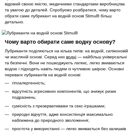
відомий своєю якістю, медичними стандартами виробництва
та увагою до деталей. Спробуємо розібратися, чому варто
обрати саме лубрикант на водній основі Stimul8 більш
детально.
Чому варто обирати саме водну основу?
Лубриканти поділяються на кілька типів: на водній, силіконовій
чи масляній основі. Серед них
водні
— найбільш універсальні
та безпечні. Вони не пошкоджують латекс, легко змиваються
водою і підходять навіть людям із чутливою шкірою. Основні
переваги лубрикантів на водній основі:
гіпоалергенність;
відсутність агресивних компонентів, що знижує ризик
подразнень;
сумісність з презервативами та секс-іграшками;
природні відчуття, адже консистенція максимально
наближена до природного зволоження;
простота у використанні — легко змивається без залишків