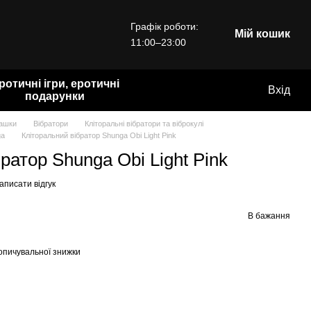
Графік роботи:
Мій кошик
11:00–23:00
ротичні ігри, еротичні
Вхід
подарунки
рашки
Вібратори
Кліторальні вібратори та віброкулі
ga
Кліторальний вібратор Shunga Obi Light Pink
ратор Shunga Obi Light Pink
аписати відгук
В бажання
опичувальної знижки