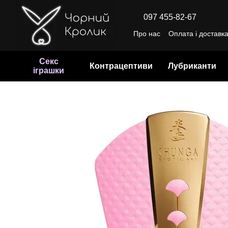
Перейти до основного контенту
097 455-82-67
Про нас
Оплата і доставк
Відгуки про магазин
Уго
Секс
Контрацептиви
Лубриканти
іграшки