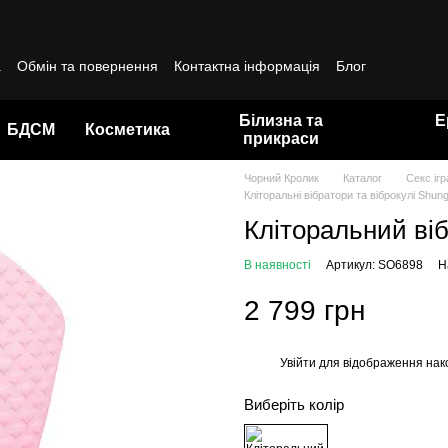
а
Обмін та повернення
Контактна інформація
Блог
да користувача
Білизна та
Е
БДСМ
Косметика
прикраси
Чорний Кролик
Каталог
Секс іг
Кліторальні вібратори та віброкулі Shun
Кліторальний віб
В наявності
Артикул: SO6898
Н
2 799 грн
Увійти
для відображення нак
%
Виберіть колір