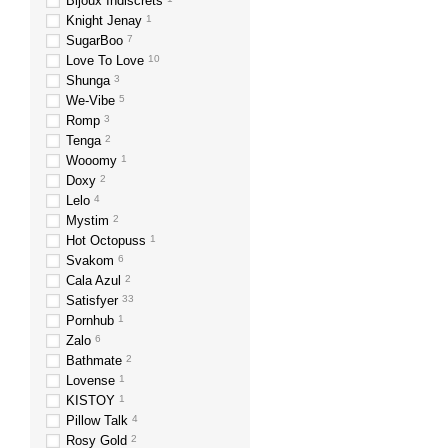
Bijoux Indiscrets
Knight Jenay
1
SugarBoo
7
Love To Love
10
Shunga
3
We-Vibe
5
Romp
3
Tenga
2
Wooomy
1
Doxy
2
Lelo
4
Mystim
2
Hot Octopuss
1
Svakom
6
Cala Azul
2
Satisfyer
33
Pornhub
1
Zalo
6
Bathmate
2
Lovense
1
KISTOY
1
Pillow Talk
4
Rosy Gold
2