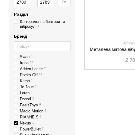
ОК
Розділ
Кліторальні вібратори та
віброкулі
1
Бренд
Артику
Металева матова віб
Swan
3
2 7
Iroha
14
Adrien Lastic
7
Rocks Off
12
Kiiroo
1
Je Joue
1
Leten
4
Dorcel
2
FeelzToys
6
Magic Motion
2
RIANNE S
9
Nexus
1
PowerBullet
7
1