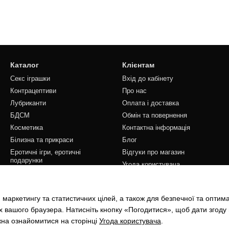
Каталог
Клієнтам
Секс іграшки
Вхід до кабінету
Контрацептиви
Про нас
Лубриканти
Оплата і доставка
БДСМ
Обмін та повернення
Косметика
Контактна інформація
Білизна та прикраси
Блог
Еротичні ігри, еротичні
Відгуки про магазин
подарунки
Угода користувача
Ми в соцмережах
 маркетингу та статистичних цілей, а також для безпечної та оптим
х вашого браузера. Натисніть кнопку «Погодитися», щоб дати згоду
жна ознайомитися на сторінці
Угода користувача
.