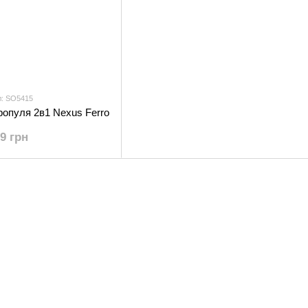
л: SO5415
ропуля 2в1 Nexus Ferro
89 грн