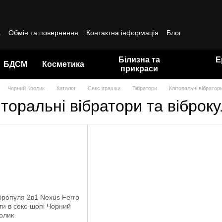
а
Обмін та повернення
Контактна інформація
Блог
да користувача
Білизна та
Е
БДСМ
Косметика
прикраси
Чорний Кролик
Каталог
Секс іграшки
Вібратори
Кліторальні вібратори
іторальні вібратори та віброку