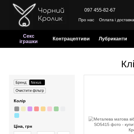
Перейти до основного контенту
097 455-82-67
Про нас
Оплата і доставк
Відгуки про магазин
Уго
Секс
Контрацептиви
Лубриканти
іграшки
Кл
Бренд:
Nexus
Очистити фільтр
Колір
Ціна, грн
Від Ціна, грн
До Ціна, грн