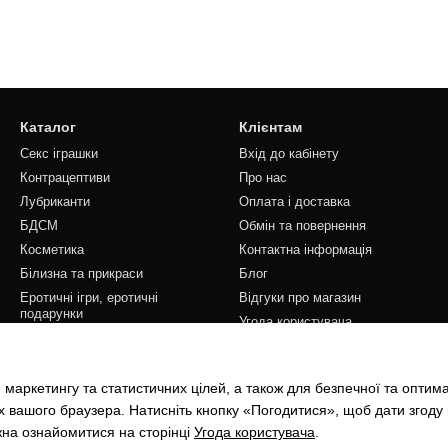
Каталог
Клієнтам
Секс іграшки
Вхід до кабінету
Контрацептиви
Про нас
Лубриканти
Оплата і доставка
БДСМ
Обмін та повернення
Косметика
Контактна інформація
Білизна та прикраси
Блог
Еротичні ігри, еротичні
Відгуки про магазин
подарунки
Угода користувача
Ми в соцмережах
 маркетингу та статистичних цілей, а також для безпечної та оптим
х вашого браузера. Натисніть кнопку «Погодитися», щоб дати згоду
жна ознайомитися на сторінці
Угода користувача
.