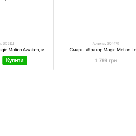
л: SO3111
Артикул: SO4470
Смарт-мінівібратор Magic Motion Awaken, маленька вібропуля з керуванням зі смартфона
Смарт-вібратор Magic Motion Lo
Купити
1 799 грн