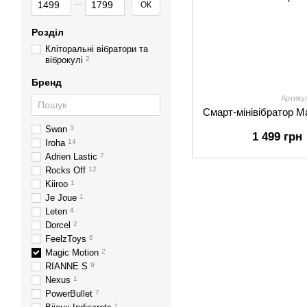
ОК
Розділ
Кліторальні вібратори та
віброкулі
2
Бренд
Артику
Swan
3
1 499 грн
Iroha
14
Adrien Lastic
7
Rocks Off
12
Kiiroo
1
Je Joue
1
Leten
4
Dorcel
2
FeelzToys
6
Magic Motion
2
RIANNE S
9
Nexus
1
PowerBullet
7
1