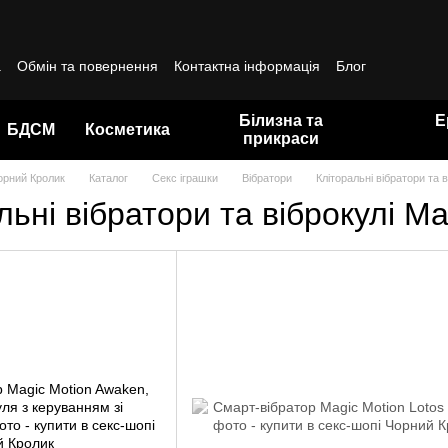
а
Обмін та повернення
Контактна інформація
Блог
да користувача
Білизна та
Е
БДСМ
Косметика
прикраси
орний Кролик
Каталог
Секс іграшки
Вібратори
Кліторальні вібратори та в
льні вібратори та віброкулі Ma