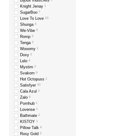
Bijoux Indiscrets
Knight Jenay
1
SugarBoo
7
Love To Love
10
Shunga
3
We-Vibe
5
Romp
3
Tenga
2
Wooomy
1
Doxy
2
Lelo
4
Mystim
2
Svakom
6
Hot Octopuss
1
Satisfyer
33
Cala Azul
2
Zalo
6
Pornhub
1
Lovense
1
Bathmate
2
KISTOY
1
Pillow Talk
4
Rosy Gold
2