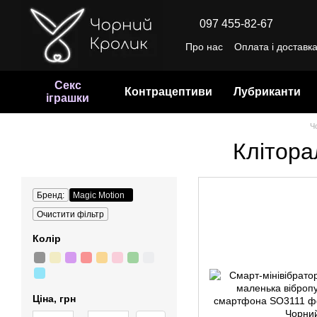
Перейти до основного контенту
097 455-82-67
Про нас
Оплата і доставк
Відгуки про магазин
Уго
Секс
Контрацептиви
Лубриканти
іграшки
Ч
Клітора
Бренд:
Magic Motion
Очистити фільтр
Колір
Ціна, грн
Від Ціна, грн
До Ціна, грн