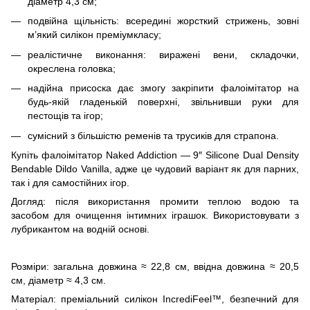
діаметр 4,3 см;
подвійна щільність: всередині жорсткий стрижень, зовні
м’який силікон преміумкласу;
реалістичне виконання: виражені вени, складочки,
окреслена головка;
надійна присоска дає змогу закріпити фалоімітатор на
будь-якій гладенькій поверхні, звільнивши руки для
пестощів та ігор;
сумісний з більшістю ременів та трусиків для страпона.
Купіть фалоімітатор Naked Addiction — 9″ Silicone Dual Density
Bendable Dildo Vanilla, адже це чудовий варіант як для парних,
так і для самостійних ігор.
Догляд: після використання промити теплою водою та
засобом для очищення інтимних іграшок. Використовувати з
лубрикантом на водній основі.
Розміри: загальна довжина ≈ 22,8 см, ввідна довжина ≈ 20,5
см, діаметр ≈ 4,3 см.
Матеріал: преміальний силікон IncrediFeel™, безпечний для