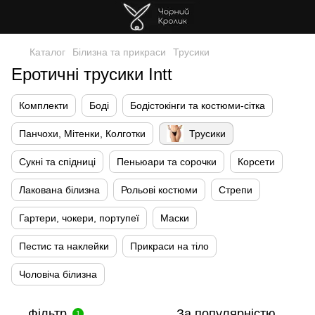
Каталог
Білизна та прикраси
Трусики
Еротичні трусики Intt
Комплекти
Боді
Бодістокінги та костюми-сітка
Панчохи, Мітенки, Колготки
Трусики
Сукні та спідниці
Пеньюари та сорочки
Корсети
Лакована білизна
Рольові костюми
Стрепи
Гартери, чокери, портупеї
Маски
Пестис та наклейки
Прикраси на тіло
Чоловіча білизна
Фільтр
За популярністю
1