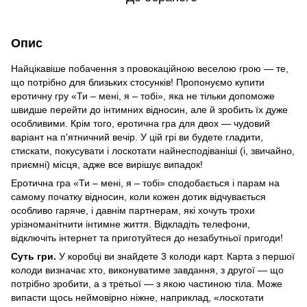
Опис
Найцікавіше побачення з провокаційною веселою грою — те,
що потрібно для близьких стосунків! Пропонуємо купити
еротичну гру «Ти – мені, я – тобі», яка не тільки допоможе
швидше перейти до інтимних відносин, але й зробить їх дуже
особливими. Крім того, еротична гра для двох — чудовий
варіант на п'ятничний вечір. У цій грі ви будете гладити,
стискати, покусувати і лоскотати найнесподіваніші (і, звичайно,
приємні) місця, адже все вирішує випадок!
Еротична гра «Ти – мені, я – тобі» сподобається і парам на
самому початку відносин, коли кожен дотик відчувається
особливо гаряче, і давнім партнерам, які хочуть трохи
урізноманітнити інтимне життя. Відкладіть телефони,
відключіть інтернет та приготуйтеся до незабутньої пригоди!
Суть гри.
У коробці ви знайдете 3 колоди карт. Карта з першої
колоди визначає хто, виконуватиме завдання, з другої — що
потрібно зробити, а з третьої — з якою частиною тіла. Може
випасти щось неймовірно ніжне, наприклад, «лоскотати