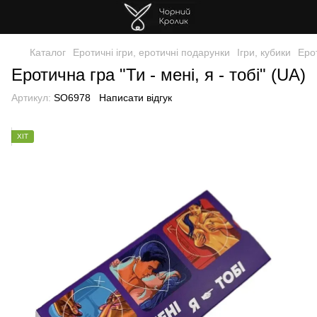
Каталог
Еротичні ігри, еротичні подарунки
Ігри, кубики
Ерот
Еротична гра "Ти - мені, я - тобі" (UA)
Артикул:
SO6978
Написати відгук
ХІТ