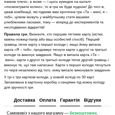
язиком плечі», а може — і щось кумедне на кшталт
«посмоктувати коліно», то ж гра не буде нудною! До того ж,
цікаві комбінації, які підкаже вам еротична гра «Ти – мені, я –
тобі», цілком можуть у майбутньому стати вашими
улюбленими ласками, тому — вперед до експериментів та
несподіваних відкриттів!
Правила гри.
Визначте, хто першим тягтиме карту (кістки,
камінь-ножиці-папір або ваш особистий спосіб). Перший
гравець тягне карту з першої колоди і, якщо йому випала
карта «Я – тобі», продовжує тягнути карти з другої та третьої
колоди та виконує завдання. Якщо ж випала карта «Ти –
мені», карти з другої та третьої колоди тягне другий гравець і
виконує те, що там написано. Карти з першої колоди тягнуться
по черзі незалежно від того, кому випало виконувати завдання.
У грі є три карткові колоди, у кожній колоді по 30 карт.
Запакована в картонну коробку з секціями під кожну колоду
для зручності гри.
Доставка
Оплата
Гарантія
Відгуки
Самовивіз з нашого магазину —
безкоштовно
.