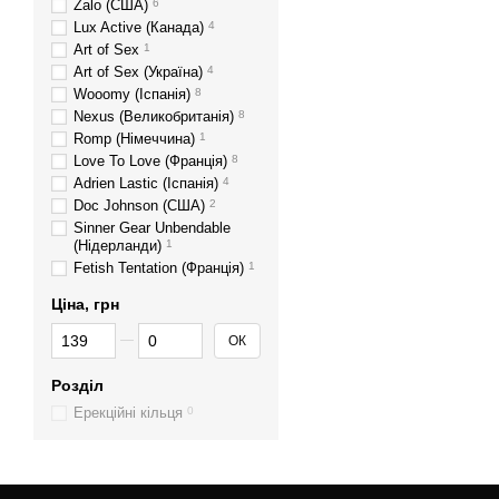
Zalo (США)
6
Lux Active (Канада)
4
Art of Sex
1
Art of Sex (Україна)
4
Wooomy (Іспанія)
8
Nexus (Великобританія)
8
Romp (Німеччина)
1
Love To Love (Франція)
8
Adrien Lastic (Іспанія)
4
Doc Johnson (США)
2
Sinner Gear Unbendable
(Нідерланди)
1
Fetish Tentation (Франція)
1
Ціна, грн
Від Ціна, грн
До Ціна, грн
ОК
Розділ
Ерекційні кільця
0