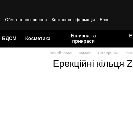
а
Обмін та повернення
Контактна інформація
Блог
да користувача
Білизна та
Е
БДСМ
Косметика
прикраси
Чорний Кролик
Каталог
Секс іграшки
Ерекц
Ерекційні кільця Z