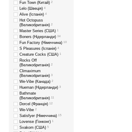
Fun Town (Китай)
2
Lelo (Швеція)
4
Alive (Іспанія)
4
Hot Octopuss
(Великобританія)
2
Master Series (США)
1
Boners (Нідерланди)
34
Fun Factory (Німеччина)
10
S Pleasures (Іспанія)
4
Creature Cocks (США)
1
Rocks Off
(Великобританія)
2
Climaximum
(Великобританія)
3
We-Vibe (Канада)
2
Hueman (Нідерланди)
3
Bathmate
(Великобританія)
11
Dorcel (Франція)
12
We-Vibe
2
Satisfyer (Німеччина)
15
Lovense (Гонконг)
1
Svakom (США)
5