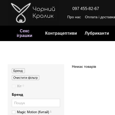
Перейти до основного контенту
097 455-82-67
Про нас
Оплата і доставк
Відгуки про магазин
Уго
Секс
Контрацептиви
Лубриканти
іграшки
Немає товарів
Бренд:
Очистити фільтр
Хіт
0
Бренд
Magic Motion (Китай)
1