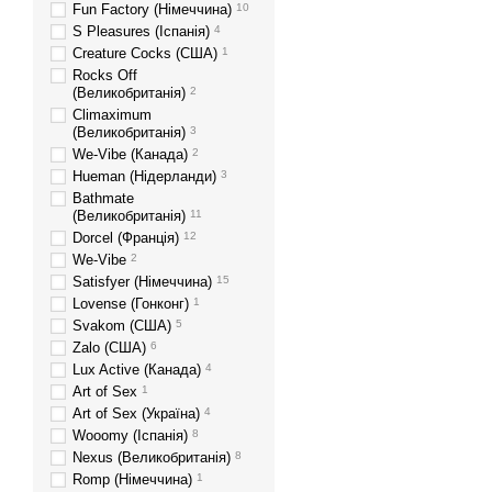
Fun Factory (Німеччина)
10
S Pleasures (Іспанія)
4
Creature Cocks (США)
1
Rocks Off
(Великобританія)
2
Climaximum
(Великобританія)
3
We-Vibe (Канада)
2
Hueman (Нідерланди)
3
Bathmate
(Великобританія)
11
Dorcel (Франція)
12
We-Vibe
2
Satisfyer (Німеччина)
15
Lovense (Гонконг)
1
Svakom (США)
5
Zalo (США)
6
Lux Active (Канада)
4
Art of Sex
1
Art of Sex (Україна)
4
Wooomy (Іспанія)
8
Nexus (Великобританія)
8
Romp (Німеччина)
1