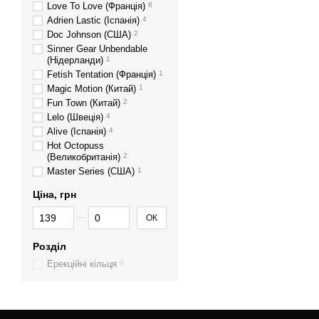
Love To Love (Франція)
8
Adrien Lastic (Іспанія)
4
Doc Johnson (США)
2
Sinner Gear Unbendable
(Нідерланди)
1
Fetish Tentation (Франція)
1
Magic Motion (Китай)
1
Fun Town (Китай)
2
Lelo (Швеція)
4
Alive (Іспанія)
4
Hot Octopuss
(Великобританія)
2
Master Series (США)
1
Ціна, грн
Від Ціна, грн
До Ціна, грн
ОК
Розділ
Ерекційні кільця
0