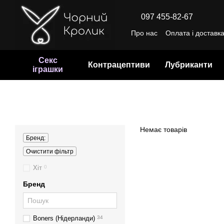
Перейти до основного контенту
097 455-82-67
Про нас
Оплата і доставк
Відгуки про магазин
Уго
Секс
Контрацептиви
Лубриканти
іграшки
Немає товарів
Бренд:
Очистити фільтр
Хіт
0
Бренд
Boners (Нідерланди)
34