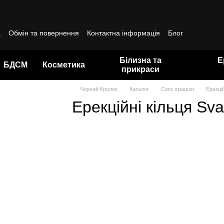
а
Обмін та повернення
Контактна інформація
Блог
да користувача
Білизна та
Е
БДСМ
Косметика
прикраси
Чорний Кролик
Каталог
Секс іграшки
Ерекцій
Ерекційні кільця Sv