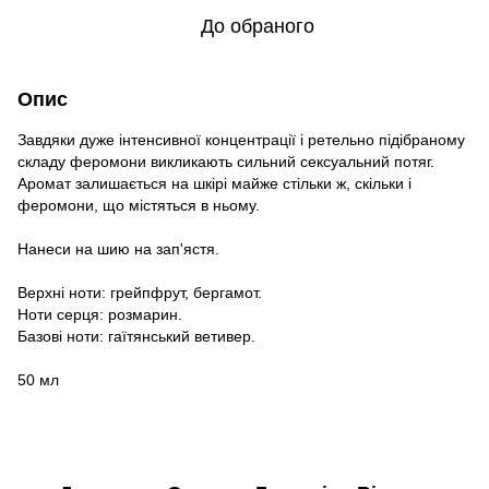
До обраного
Опис
Завдяки дуже інтенсивної концентрації і ретельно підібраному
складу феромони викликають сильний сексуальний потяг.
Аромат залишається на шкірі майже стільки ж, скільки і
феромони, що містяться в ньому.
Нанеси на шию на зап'ястя.
Верхні ноти: грейпфрут, бергамот.
Ноти серця: розмарин.
Базові ноти: гаїтянський ветивер.
50 мл