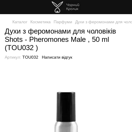
Каталог
Косметика
Парфуми
Духи з феромонами для чолов
Духи з феромонами для чоловіків
Shots - Pheromones Male , 50 ml
(TOU032 )
Артикул:
TOU032
Написати відгук