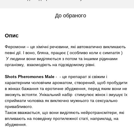
До обраного
Опис
Феромони – це хімічні речовини, які автоматично викликають
певні дії. І воно, бляха, працює ( особливо коли є симпатія )
У людини вони виділяються з потом та іншими рідинами
організму, взаємодіють на підсвідомому рівні.
Shots Pheromones Male
- - це препарат зі свіжим і
характерним чоловічим ароматом, створений, щоб пробудити
в жінках бажання та еротичне збудження, перед яким вони не
зможуть встояти. Унікальний набір стимулює жінок і змушує їх
сприймати чоловіка як виключно мужнього та сексуально
привабливого.
Також вважається, що вони виділяють нейротрансмітери, які
впливають на поведінку протилежної статі, наприклад, на
збудження.