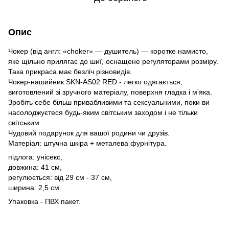
Опис
Чокер (від англ: «choker» — душитель) — коротке намисто,
яке щільно прилягає до шиї, оснащене регуляторами розміру.
Така прикраса має безліч різновидів.
Чокер-нашийник SKN-AS02 RED - легко одягається,
виготовлений зі зручного матеріалу, поверхня гладка і м'яка.
Зробіть себе більш привабливими та сексуальними, поки ви
насолоджуєтеся будь-яким світським заходом і не тільки
світським.
Чудовий подарунок для вашої родини чи друзів.
Матеріал: штучна шкіра + металева фурнітура.
підлога: унісекс,
довжина: 41 см,
регулюється: від 29 см - 37 см,
ширина: 2,5 см.
Упаковка - ПВХ пакет.