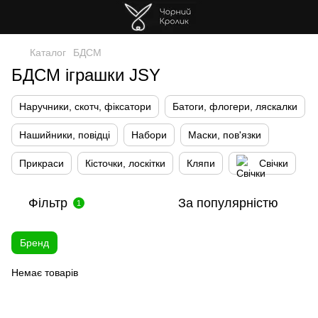
Каталог
БДСМ
БДСМ іграшки JSY
Наручники, скотч, фіксатори
Батоги, флогери, ляскалки
Нашийники, повідці
Набори
Маски, пов'язки
Прикраси
Кісточки, лоскітки
Кляпи
Свічки
Фільтр
За популярністю
1
Бренд
Немає товарів