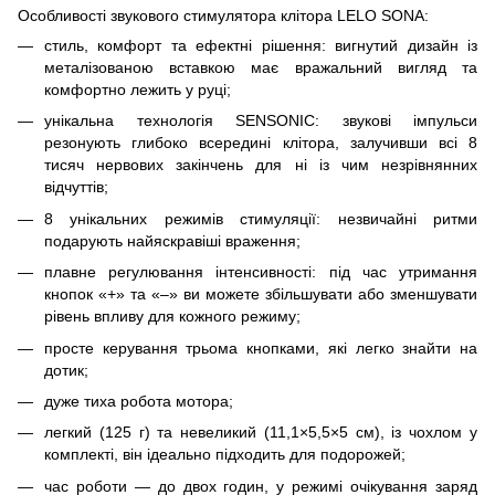
Особливості звукового стимулятора клітора LELO SONA:
стиль, комфорт та ефектні рішення: вигнутий дизайн із
металізованою вставкою має вражальний вигляд та
комфортно лежить у руці;
унікальна технологія SENSONIC: звукові імпульси
резонують глибоко всередині клітора, залучивши всі 8
тисяч нервових закінчень для ні із чим незрівнянних
відчуттів;
8 унікальних режимів стимуляції: незвичайні ритми
подарують найяскравіші враження;
плавне регулювання інтенсивності: під час утримання
кнопок «+» та «–» ви можете збільшувати або зменшувати
рівень впливу для кожного режиму;
просте керування трьома кнопками, які легко знайти на
дотик;
дуже тиха робота мотора;
легкий (125 г) та невеликий (11,1×5,5×5 см), із чохлом у
комплекті, він ідеально підходить для подорожей;
час роботи — до двох годин, у режимі очікування заряд