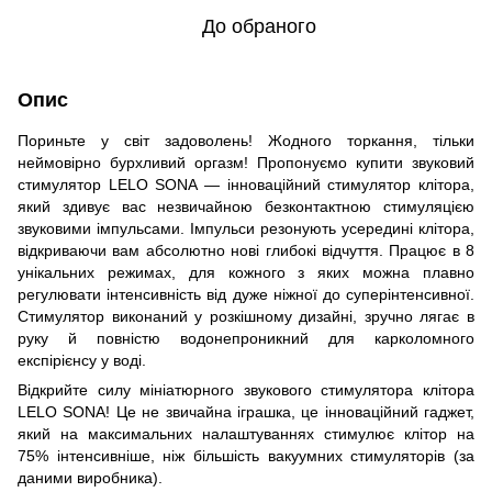
До обраного
Опис
Пориньте у світ задоволень! Жодного торкання, тільки
неймовірно бурхливий оргазм! Пропонуємо купити звуковий
стимулятор LELO SONA — інноваційний стимулятор клітора,
який здивує вас незвичайною безконтактною стимуляцією
звуковими імпульсами. Імпульси резонують усередині клітора,
відкриваючи вам абсолютно нові глибокі відчуття. Працює в 8
унікальних режимах, для кожного з яких можна плавно
регулювати інтенсивність від дуже ніжної до суперінтенсивної.
Стимулятор виконаний у розкішному дизайні, зручно лягає в
руку й повністю водонепроникний для карколомного
експірієнсу у воді.
Відкрийте силу мініатюрного звукового стимулятора клітора
LELO SONA! Це не звичайна іграшка, це інноваційний гаджет,
який на максимальних налаштуваннях стимулює клітор на
75% інтенсивніше, ніж більшість вакуумних стимуляторів (за
даними виробника).