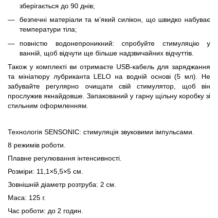
зберігається до 90 днів;
безпечні матеріали та м’який силікон, що швидко набуває
температури тіла;
повністю водонепроникний: спробуйте стимуляцію у
ванній, щоб відчути ще більше надзвичайних відчуттів.
Також у комплекті ви отримаєте USB-кабель для заряджання
та мініатюру лубриканта LELO на водній основі (5 мл). Не
забувайте регулярно очищати свій стимулятор, щоб він
прослужив якнайдовше. Запакований у гарну щільну коробку зі
стильним оформленням.
Технологія SENSONIC: стимуляція звуковими імпульсами.
8 режимів роботи.
Плавне регулювання інтенсивності.
Розміри: 11,1×5,5×5 см.
Зовнішній діаметр розтруба: 2 см.
Маса: 125 г.
Час роботи: до 2 годин.