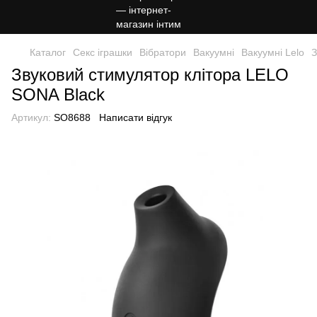
Каталог
Секс іграшки
Вібратори
Вакуумні
Вакуумні Lelo
З
Звуковий стимулятор клітора LELO
SONA Black
Артикул:
SO8688
Написати відгук