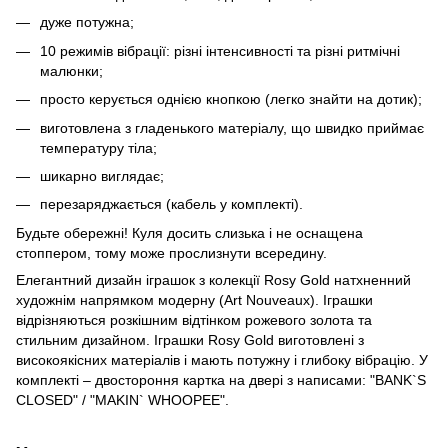
дуже потужна;
10 режимів вібрації: різні інтенсивності та різні ритмічні
малюнки;
просто керується однією кнопкою (легко знайти на дотик);
виготовлена ​​з гладенького матеріалу, що швидко приймає
температуру тіла;
шикарно виглядає;
перезаряджається (кабель у комплекті).
Будьте обережні! Куля досить слизька і не оснащена
стоппером, тому може прослизнути всередину.
Елегантний дизайн іграшок з колекції Rosy Gold натхненний
художнім напрямком модерну (Art Nouveaux). Іграшки
відрізняються розкішним відтінком рожевого золота та
стильним дизайном. Іграшки Rosy Gold виготовлені з
високоякісних матеріалів і мають потужну і глибоку вібрацію. У
комплекті – двостороння картка на двері з написами: "BANK`S
CLOSED" / "MAKIN` WHOOPEE".