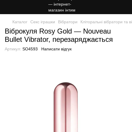
Каталог
Секс іграшки
Вібратори
Кліторальні вібратори та в
Віброкуля Rosy Gold — Nouveau
Bullet Vibrator, перезаряджається
Артикул:
SO4593
Написати відгук