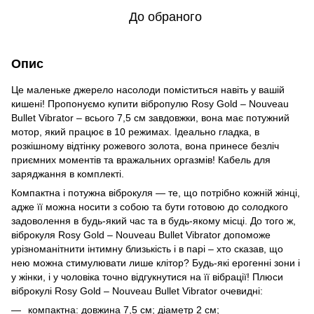
До обраного
Опис
Це маленьке джерело насолоди поміститься навіть у вашій
кишені! Пропонуємо купити вібропулю Rosy Gold – Nouveau
Bullet Vibrator – всього 7,5 см завдовжки, вона має потужний
мотор, який працює в 10 режимах. Ідеально гладка, в
розкішному відтінку рожевого золота, вона принесе безліч
приємних моментів та вражальних оргазмів! Кабель для
заряджання в комплекті.
Компактна і потужна віброкуля — те, що потрібно кожній жінці,
адже її можна носити з собою та бути готовою до солодкого
задоволення в будь-який час та в будь-якому місці. До того ж,
віброкуля Rosy Gold – Nouveau Bullet Vibrator допоможе
урізноманітнити інтимну близькість і в парі – хто сказав, що
нею можна стимулювати лише клітор? Будь-які ерогенні зони і
у жінки, і у чоловіка точно відгукнутися на її вібрації! Плюси
віброкулі Rosy Gold – Nouveau Bullet Vibrator очевидні:
компактна: довжина 7,5 см; діаметр 2 см;