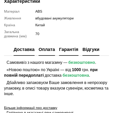
Характеристики
Матеріал
ABS
Живлення
вбудовані акумулятори
Країна
Китай
Загальна
70
довжина (мм)
Доставка
Оплата
Гарантія
Відгуки
Самовивіз з нашого магазину —
безкоштовно
.
«Новою поштою» по Україні — від
1000
грн.
при
повній передоплаті
доставка
безкоштовна
.
Дбайливо запаковуєм Ваше замовлення в непрозору
упаковку, в описі товару вказуєм сувеніри, косметика та
інше.
Більше інформації про доставку
Готівкою в магазині при самовивозі