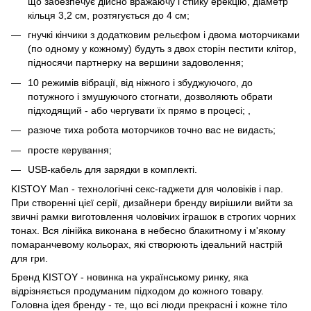
що забезпечує дійсно вражаючу і стійку ерекцію, діаметр
кільця 3,2 см, розтягується до 4 см;
гнучкі кінчики з додатковим рельєфом і двома моторчиками
(по одному у кожному) будуть з двох сторін пестити клітор,
підносячи партнерку на вершини задоволення;
10 режимів вібрації, від ніжного і збуджуючого, до
потужного і змушуючого стогнати, дозволяють обрати
підходящий - або чергувати їх прямо в процесі; ,
разюче тиха робота моторчиков точно вас не видасть;
просте керування;
USB-кабель для зарядки в комплекті.
KISTOY Man - технологічні секс-гаджети для чоловіків і пар.
При створенні цієї серії, дизайнери бренду вирішили вийти за
звичні рамки виготовлення чоловічих іграшок в строгих чорних
тонах. Вся лінійка виконана в небесно блакитному і м'якому
помаранчевому кольорах, які створюють ідеальний настрій
для гри.
Бренд KISTOY - новинка на українському ринку, яка
відрізняється продуманим підходом до кожного товару.
Головна ідея бренду - те, що всі люди прекрасні і кожне тіло