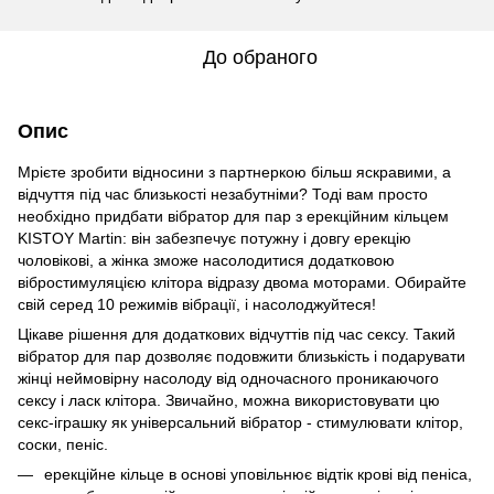
До обраного
Опис
Мрієте зробити відносини з партнеркою більш яскравими, а
відчуття під час близькості незабутніми? Тоді вам просто
необхідно придбати вібратор для пар з ерекційним кільцем
KISTOY Martin: він забезпечує потужну і довгу ерекцію
чоловікові, а жінка зможе насолодитися додатковою
вібростимуляцією клітора відразу двома моторами. Обирайте
свій серед 10 режимів вібрації, і насолоджуйтеся!
Цікаве рішення для додаткових відчуттів під час сексу. Такий
вібратор для пар дозволяє подовжити близькість і подарувати
жінці неймовірну насолоду від одночасного проникаючого
сексу і ласк клітора. Звичайно, можна використовувати цю
секс-іграшку як універсальний вібратор - стимулювати клітор,
соски, пеніс.
ерекційне кільце в основі уповільнює відтік крові від пеніса,