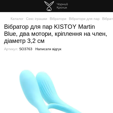
Каталог
Секс іграшки
Вібратори
Вібратори для пар
Вібрат
Вібратор для пар KISTOY Martin
Blue, два мотори, кріплення на член,
діаметр 3,2 см
Артикул:
SO3763
Написати відгук