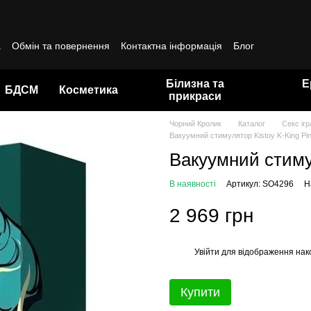
а
Обмін та повернення
Контактна інформація
Блог
да користувача
Білизна та
Е
БДСМ
Косметика
прикраси
Чорний Кролик
Каталог
Секс іг
Вакуумний стимулятор Kistoy K-King Pi
Вакуумний стимул
В наявності
Артикул: SO4296
Н
2 969 грн
Увійти
для відображення нак
%
Купити