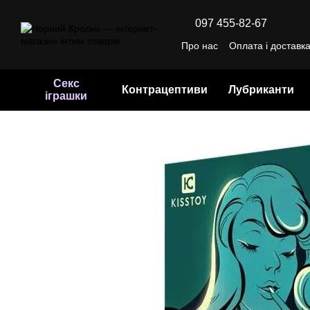
Перейти до основного контенту
097 455-82-67
Про нас
Оплата і доставк
Відгуки про магазин
Уго
Секс
Контрацептиви
Лубриканти
іграшки