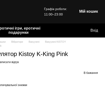
Графік роботи:
Мій кошик
11:00–23:00
ротичні ігри, еротичні
Вхід
подарунки
рашки
Вібратори
Вакуумні
Вакуумні KISTOY
nk
ятор Kistoy K-King Pink
аписати відгук
В бажання
опичувальної знижки