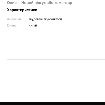
Опис
Новий відгук або коментар
Характеристики
Живлення
вбудовані акумулятори
Країна
Китай