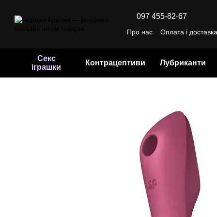
Перейти до основного контенту
097 455-82-67
Про нас
Оплата і доставк
Відгуки про магазин
Уго
Секс
Контрацептиви
Лубриканти
іграшки