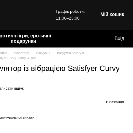
Графік роботи:
Мій кошик
11:00–23:00
ротичні ігри, еротичні
Вхід
подарунки
рашки
Вібратори
Вакуумні
Вакуумні Satisfyer
fyer Curvy Trinity 3 Red
ятор із вібрацією Satisfyer Curvy
аписати відгук
В бажання
опичувальної знижки