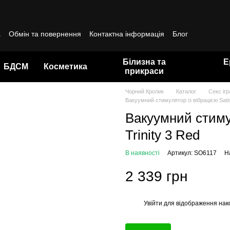
а
Обмін та повернення
Контактна інформація
Блог
да користувача
Білизна та
Е
БДСМ
Косметика
прикраси
Чорний Кролик
Каталог
Секс іг
Вакуумний стимулятор із вібрацією Satis
Вакуумний стимул
Trinity 3 Red
В наявності
Артикул: SO6117
Н
2 339 грн
Увійти
для відображення нак
%