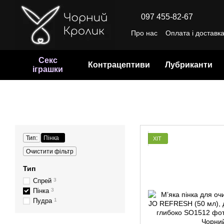
Перейти до основного контенту
097 455-82-67
Про нас
Оплата і доставк
Відгуки про магазин
Уго
Секс
Контрацептиви
Лубриканти
іграшки
Тип:
Пінка
ХІТ
Очистити фільтр
Тип
Спрей
3
Пінка
3
Пудра
1