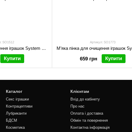
л: SO1512
Артикул: SO1773
М’яка пінка для очищення іграшок System JO REFRESH (50 мл), дезінфекційна, проникає глибоко
Купити
Купити
659 грн
Каталог
Клієнтам
Секс іграшки
Вхід до кабінету
Контрацептиви
Про нас
Лубриканти
Оплата і доставка
БДСМ
Обмін та повернення
Косметика
Контактна інформація