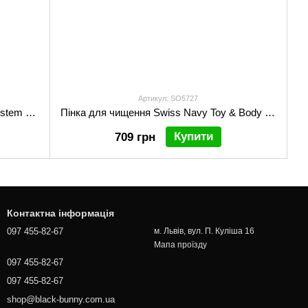
Артикул: SO5727
М’яка пінка для очищення іграшок System JO REFRESH (207 мл) дезінфікує, проникає глибоко
Пінка для чищення Swiss Navy Toy & Body Cleaner 47 мл
Купити
709 грн
Контактна інформація
097 455-82-67
м. Львів, вул. П. Куліша 16
Мапа проїзду
097 455-82-67
097 455-82-67
shop@black-bunny.com.ua