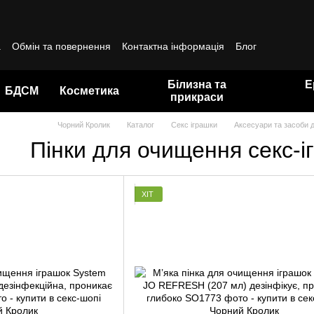
а
Обмін та повернення
Контактна інформація
Блог
да користувача
Білизна та
Е
БДСМ
Косметика
прикраси
Чорний Кролик
Каталог
Секс іграшки
Аксесуари та засоби 
Пінки для очищення секс-і
ХІТ