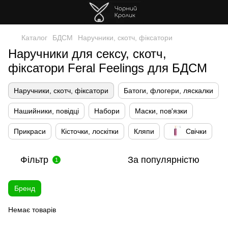
Каталог
БДСМ
Наручники, скотч, фіксатори
Наручники для сексу, скотч,
фіксатори Feral Feelings для БДСМ
Наручники, скотч, фіксатори
Батоги, флогери, ляскалки
Нашийники, повідці
Набори
Маски, пов'язки
Прикраси
Кісточки, лоскітки
Кляпи
Свічки
Фільтр
За популярністю
1
Бренд
Немає товарів