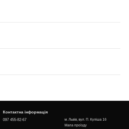
Контактна інформація
097 455-82-67
м. Львів, вул. П. Куліша 16
Мапа проїзду