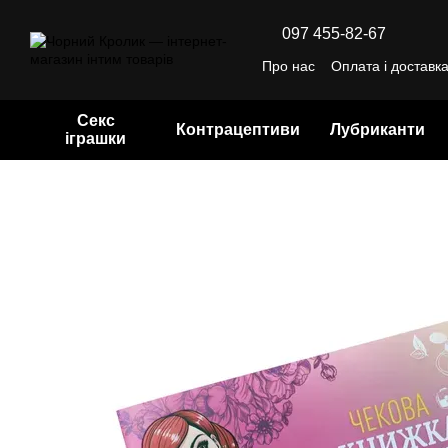
Перейти до основного контенту
097 455-82-67
Про нас
Оплата і доставк
Відгуки про магазин
Уго
Секс
Контрацептиви
Лубриканти
іграшки