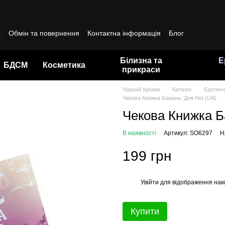
а
Обмін та повернення
Контактна інформація
Блог
да користувача
Білизна та
Е
БДСМ
Косметика
прикраси
Чорний Кролик
Каталог
Еротичні
Чекова Книжка Бажань: Для Неї (UA)
Чекова Книжка Б
В наявності
Артикул: SO6297
Н
199 грн
Увійти
для відображення нак
%
Купити