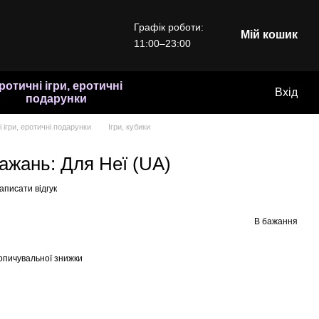
Графік роботи:
Мій кошик
11:00–23:00
ротичні ігри, еротичні
Вхід
подарунки
 ігри, еротичні подарунки
Ігри, кубики
ажань: Для Неї (UA)
аписати відгук
В бажання
опичувальної знижки