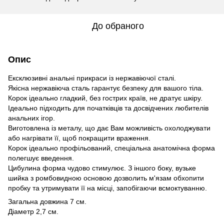
До обраного
Опис
Ексклюзивні анальні прикраси із нержавіючої сталі.
Якісна нержавіюча сталь гарантує безпеку для вашого тіла.
Корок ідеально гладкий, без гострих країв, не дратує шкіру.
Ідеально підходить для початківців та досвідчених любителів
анальних ігор.
Виготовлена ​​із металу, що дає Вам можливість охолоджувати
або нагрівати її, щоб покращити враження.
Корок ідеально профільований, спеціальна анатомічна форма
полегшує введення.
Цибулина форма чудово стимулює. З іншого боку, вузьке
шийка з ромбовидною основою дозволить м'язам обхопити
пробку та утримувати її на місці, запобігаючи всмоктуванню.
Загальна довжина 7 см.
Діаметр 2,7 см.